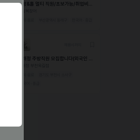
주방&홀 멀티 직원/초보가능/취업비자
필수
송림복장어
외식·음료
부산광역시 동래구
한국어 · 중급
채용시까지
동래정 주방직원 모집합니다(외국인 가
능)
동래정 부천옥길점
외식·음료
경기도 부천시 소사구
한국어 · 중급