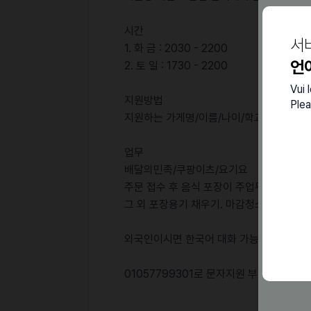
시간
서
1. 화 금 : 2030 - 2200
언
2. 토 일 : 1730 - 2200
Vui 
지원방법
Plea
지원하는 가게명/이름/나이/학교/사는곳/
업무
배달의민족/쿠팡이츠/요기요
주문 접수 후 음식 포장이 주업무 입니다.
그 외 포장용기 채우기. 마감청소 등이 있습
외국인이시면 한국어 대화 가능하신분만 
01057799301로 문자지원 부탁드려요