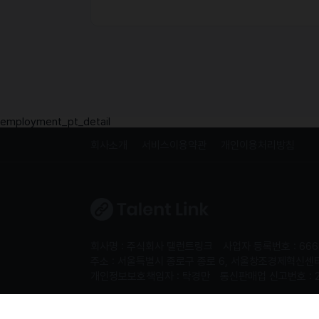
employment_pt_detail
회사소개
서비스이용약관
개인이용처리방침
회사명 : 주식회사 탤런트링크
사업자 등록번호 : 666
주소 : 서울특별시 종로구 종로 6, 서울창조경제혁신센터 S
개인정보보호책임자 : 탁경만
통신판매업 신고번호 : 
Copyright 2024. 주식회사 탤런트링크. All rights re