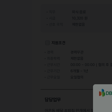
직무
외식·음료
시급
10,320 원
선호 국적
제한없음
지원조건
경력
경력무관
최종학력
제한없음
근무시간
00:00 ~ 00:00 ( 협의 후 
근무기간
6개월 ~ 1년
근무요일
요일협의
담당업무
어은동 배달 초밥집 만개에서 알바생 모집합