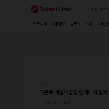
커뮤니티
채용정보
블로그
비자
고객센
만개
어은동 배달초밥집 만개에서 알
공유하기
모집마감