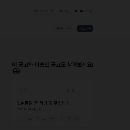
기업 서비스
로그인
KOR
이력서 등록
공고 등록
)
이 공고와 비슷한 공고도 살펴보세요!
D-16
옛날통닭 홀 서빙 및 주방보조
그립닭 옛날통닭
외식·음료
경기도 파주시
한국어 · 중급