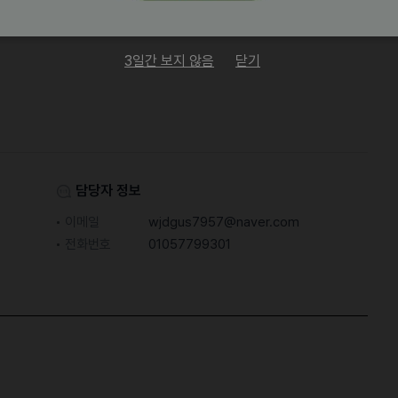
 구인공고입니다
3일간 보지 않음
닫기
담당자 정보
이메일
wjdgus7957@naver.com
전화번호
01057799301