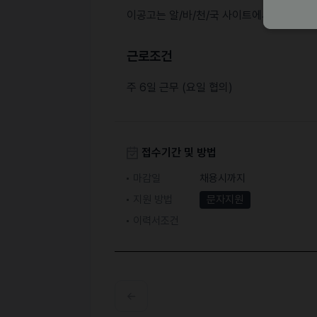
이공고는 알/바/천/국 사이트에서 등록한
근로조건
주 6일 근무 (요일 협의)
접수기간 및 방법
마감일
채용시까지
지원 방법
문자지원
이력서조건