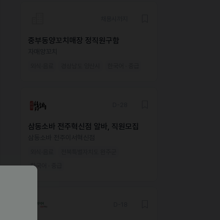
채용시까지
중부동양꼬치매장 정직원구함
자매양꼬치
외식·음료
경상남도 양산시
한국어 · 중급
D-28
삼동소바 전주혁신점 알바, 직원모집
삼동소바 전주이서혁신점
외식·음료
전북특별자치도 완주군
한국어 · 중급
D-18