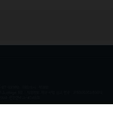
-87-03360
대표이사 : 탁경만
.village 5층
직업정보 제공 사업 신고 번호 : J1500020240012
2024-인천연수구-4248호
served.