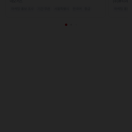
네오커스
(주)뷰티라운
마케팅·홍보·조사
기간 무관
서울특별시
한국어 · 중급
마케팅·홍보·