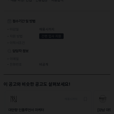
접수기간 및 방법
마감일
채용시까지
지원 방법
간편 입사 지원
이력서조건
담당자 정보
이메일
전화번호
비공개
이 공고와 비슷한 공고도 살펴보세요!
채용시까지
대만향 인플루언서 마케터
[강남 대형