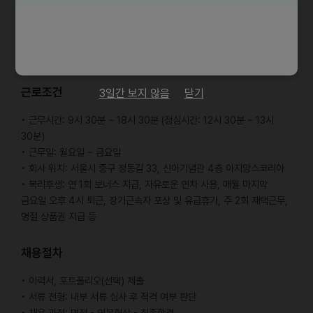
• Naver, Kakao, Meta, Google Ads 등 주요 광고 플랫폼 활용
경험
• 소셜미디어 운영 또는 인플루언서 마케팅 지원 경험
• Notion, Figma, Slack 등 협업 툴 사용 경험
근로조건
3일간 보지 않음
닫기
• 근무시간: 9시 30분 ~ 18시 30분 (점심시간: 12시 30분 ~ 13시
30분)
• 근무일: 월요일 ~ 금요일
• 회사 위치: 서울시 중구 정동길 33, 신아기념관 4층 아지앙스코리아
• 복리후생: 연 1회 보너스 지급, 자유로운 연차 사용, 매월 마지막
금요일 오후 4시 퇴근, 장기근속자 포상 및 유급휴가, 주 2회 재택근무,
명절 상품권 지급 등
채용절차
• 이력서, 포트폴리오(선택) 제출
• 서류 전형: 내부 서류 심사 후 적격 여부 판단
• 채용 과정: 면접 - 연봉협상 - 최종합격