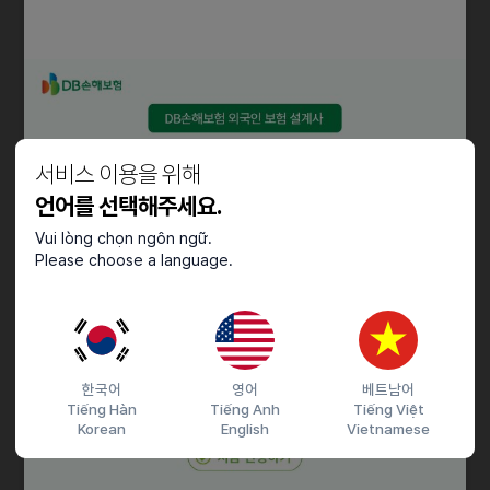
성과 분석 및 보고
• 캠페인 데이터를 수집하고 주간/월간 보고서 작성 지원
• 주요 지표 시각화 및 성과 요약 지원
클라이언트 및 팀 협업
• 클라이언트 일상 운영 문의 대응 지원
서비스 이용을 위해
• 미팅 자료 준비 및 내부 팀 일정·업무 조율 지원
• 프로젝트 진행 상황 공유 및 문제 발생 시 팀에 알림
언어를 선택해주세요.
Vui lòng chọn ngôn ngữ.
자격요건
Please choose a language.
• 디지털 마케팅 또는 소셜미디어 관련 1–3+년 경력 (빠르게 배우는
신입도 지원 가능)
• 꼼꼼하고 적극적으로 업무를 배우며 수행할 수 있는 분
• 한국어와 영어로 원활하게 소통 가능, 기본적인 Excel/PowerPoint
한국어
영어
베트남어
활용 가능
Tiếng Hàn
Tiếng Anh
Tiếng Việt
Korean
English
Vietnamese
우대사항