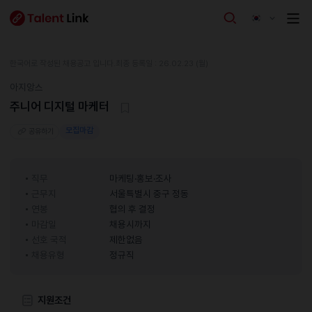
한국어로 작성된 채용공고 입니다.
최종 등록일 : 26.02.23 (월)
아지앙스
주니어 디지털 마케터
모집마감
공유하기
직무
마케팅·홍보·조사
근무지
서울특별시 중구 정동
연봉
협의 후 결정
마감일
채용시까지
선호 국적
제한없음
채용유형
정규직
지원조건