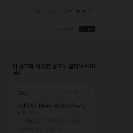
기업 서비스
로그인
KOR
이력서 등록
공고 등록
)
이 공고와 비슷한 공고도 살펴보세요!
D-28
코디네이터 (중국/대만/영어/태국/일
본)
오테나의원
E-7 비자 지원
고객상담·TM
영업·판매
서울특별시 중구
한국어 · 고급