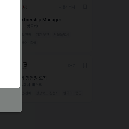
채용시까지
Partnership Manager
크레이빙콜렉터
영업·판매
기간 무관
서울특별시
한국어 · 중급
D-7
해외 영업원 모집
주식회사 테스크
영업·판매
경상북도 김천시
한국어 · 중급