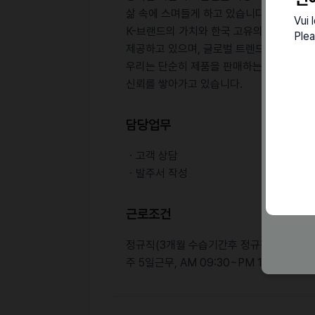
삶 속에 스며들게 하고 있습니다.
Vui 
K-브랜드의 가치와 한국 고유의 미학, 그
Plea
제공하고 있으며, 글로벌 트렌드를 선도하는
우리는 단순히 제품을 판매하는 것이 아니
신뢰를 쌓아가고 있습니다.
담당업무
ㆍ고객 상담
ㆍ발주서 작성
근로조건
정규직(3개월 수습기간후 정규직 전환)
주 5일근무, AM 09:30~PM 18:30 (점심시