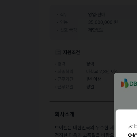
직무
영업·판매
연봉
35,000,000 원
선호 국적
제한없음
지원조건
경력
경력
최종학력
대학교 2,3년 이상
근무기간
1년 이상
근무요일
평일
회사소개
서
브이벨은 대한민국의 우수한 제품을 세계 시
언
정직한 마음과 고품질을 바탕으로, 화장품·