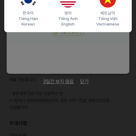
[인프라기술(건설/Facility/전기)]
· 소재 및 인프라 기술 연구/개발
한국어
영어
베트남어
· 수질/배기 오염물질 저감 및 친환경 솔루션 개발
Tiếng Hàn
Tiếng Anh
Tiếng Việt
Korean
English
Vietnamese
자격요건
공통지원자격
외국인으로서 비자취득 및 국내 취업에 결격사유가 없는 분
한국어능력시험(TOPIK) 3급 이상 보유하신 분
※ 2024년 3월 9일 ~ 2026년 3월 9일까지의 성적을 인정합니다.
단, 어학성적을 보유하지 않으신 분은 2026년 8월까지 성적 취득 후
제출 가능합니다.
3일간 보지 않음
닫기
- 유관경력 2년 이상 보유하신 분
※ 석/박사 학위취득(예정)자의 경우 수학기간을 경력기간으로
인정합니다.
우대사항
[회로설계]