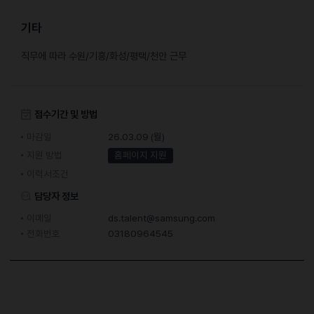
기타
직무에 따라 수원/기흥/화성/평택/천안 근무
접수기간 및 방법
마감일
26.03.09 (월)
지원 방법
홈페이지 지원
이력서조건
담당자 정보
이메일
ds.talent@samsung.com
전화번호
03180964545