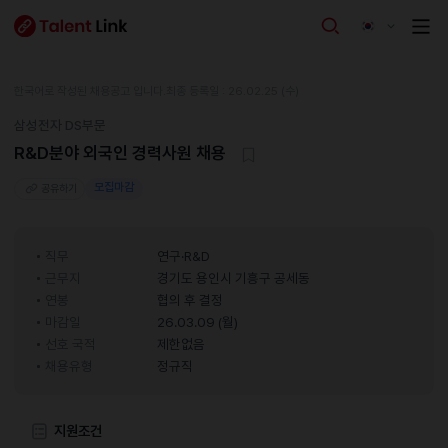
한국어로 작성된 채용공고 입니다.
최종 등록일 : 26.02.25 (수)
삼성전자 DS부문
R&D분야 외국인 경력사원 채용
모집마감
공유하기
직무
연구·R&D
근무지
경기도 용인시 기흥구 공세동
연봉
협의 후 결정
마감일
26.03.09 (월)
선호 국적
제한없음
채용유형
정규직
지원조건