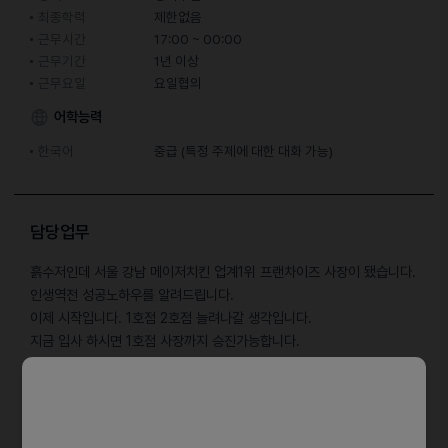
최종학력
제한없음
근무시간
17:00 ~ 00:00
근무기간
1년 이상
근무요일
요일협의
어학능력
한국어
중급 (특정 주제에 대한 대화 가능)
담당업무
흙수저인데 서울 강남 메이저치킨 업계1위 프랜차이즈 사장이 됐습니다.
인생역전 성공노하우를 알려드립니다.
이제 시작입니다. 1호점 2호점 늘려나갈 생각입니다.
지금 입사 하시면 1호점 사장까지 승진가능합니다.
저랑 함께 성공할 패기있는 인재를 구합니다.
자격요건