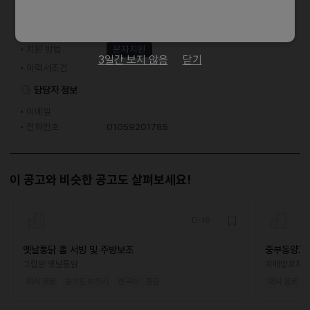
접수기간 및 방법
마감일
채용시까지
지원 방법
문자지원
3일간 보지 않음
닫기
이력서조건
담당자 정보
이메일
전화번호
01059201785
이 공고와 비슷한 공고도 살펴보세요!
D-16
옛날통닭 홀 서빙 및 주방보조
중부동양꼬
그립닭 옛날통닭
자매양꼬치
외식·음료
경기도 파주시
한국어 · 중급
외식·음료