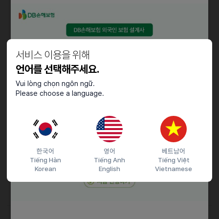
베트남,외국인 교촌치킨경력자만
근로조건
주 6일 근무 (수요일 휴무)
서비스 이용을 위해
언어를 선택해주세요.
채용절차
Vui lòng chọn ngôn ngữ.
Please choose a language.
전화 안받으면 문자 남겨주세요 ^^
친절히 상담해드리니 주저말고 연락주세요~
기타
유니폼제공
한국어
영어
베트남어
Tiếng Hàn
Tiếng Anh
Tiếng Việt
월급인상 가능
Korean
English
Vietnamese
승진기회제공
-매니저/부점장/점장/사장