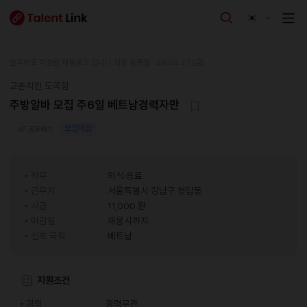
한국어로 작성된 채용공고 입니다.
최종 등록일 : 26.02.27 (금)
교촌치킨 도곡점
주방알바 모집 주6일 베트남경력자만
모집마감
공유하기
직무
외식·음료
근무지
서울특별시 강남구 청담동
시급
11,000 원
마감일
채용시까지
선호 국적
베트남
지원조건
경력
경력무관