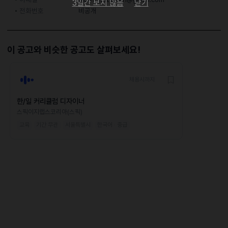
3일간 보지 않음
닫기
전화번호
비공개
이 공고와 비슷한 공고도 살펴보세요!
채용시까지
한/일 커리큘럼 디자이너
스픽이지랩스코리아(스픽)
교육
기간 무관
서울특별시
한국어 · 중급