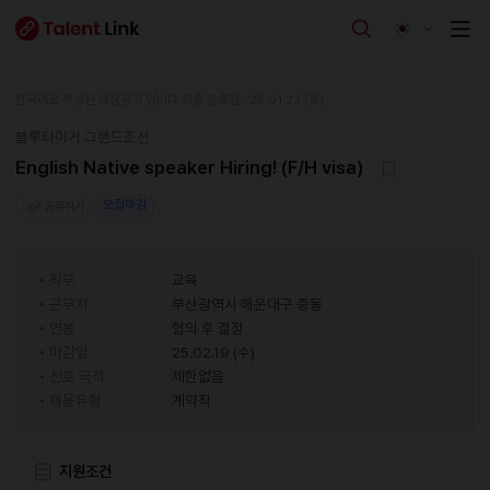
한국어로 작성된 채용공고 입니다.
최종 등록일 : 25.01.23 (목)
블루타이거 그랜드조선
English Native speaker Hiring! (F/H visa)
모집마감
공유하기
직무
교육
근무지
부산광역시 해운대구 중동
연봉
협의 후 결정
마감일
25.02.19 (수)
선호 국적
제한없음
채용유형
계약직
지원조건