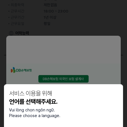
최종학력
제한없음
근무시간
18:00 ~ 23:00
근무기간
1년 이상
근무요일
평일
어학능력
한국어
중급 (특정 주제에 대한 대화 가능)
담당업무
홀서빙
근로조건
서비스 이용을 위해
언어를 선택해주세요.
근무요일 : 월,화,수,목
Vui lòng chọn ngôn ngữ.
Please choose a language.
접수기간 및 방법