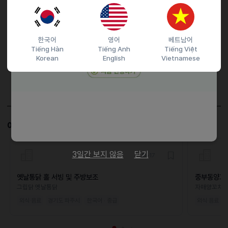
마감일
26.04.11 (토)
지원 방법
문자지원
한국어
영어
베트남어
이력서조건
Tiếng Hàn
Tiếng Anh
Tiếng Việt
Korean
English
Vietnamese
담당자 정보
이메일
mboy777@naver.com
전화번호
01094270729
이 공고와 비슷한 공고도 살펴보세요!
3일간 보지 않음
닫기
D-17
옛날통닭 홀 서빙 및 주방보조
중부동양꼬
그립닭 옛날통닭
자매양꼬치
외식·음료
경기도 파주시
한국어 · 중급
외식·음료