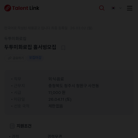
한국어로 작성된 채용공고 입니다.
최종 등록일 : 26.03.02 (월)
두투미화로집
두투미화로집 홀서빙모집
모집마감
공유하기
직무
외식·음료
근무지
충청북도 청주시 청원구 사천동
시급
11,000 원
마감일
26.04.11 (토)
선호 국적
제한없음
지원조건
경력
경력무관