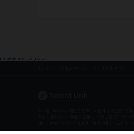
employment_pt_detail
회사소개
서비스이용약관
개인이용처리방침
회사명 : 주식회사 탤런트링크
사업자 등록번호 : 666
주소 : 서울특별시 종로구 종로 6, 서울창조경제혁신센터 S
개인정보보호책임자 : 탁경만
통신판매업 신고번호 : 
Copyright 2024. 주식회사 탤런트링크. All rights re