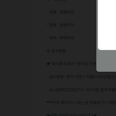
- 성별 : 성별무관
- 연령 : 연령무관
- 학력 : 학력무관
◇ 접수방법
★"양식에 맞춰서" 문자로 지원 부탁드립
- 접수방법 : 문자 지원 ( 이름/나이/성
- ex 김와퍼/22/남/7시~15시/토,일/6
***근무 중이거나 쉬는 날 전화받기가 어렵습니
★전화 지원은 받지 않습니다★