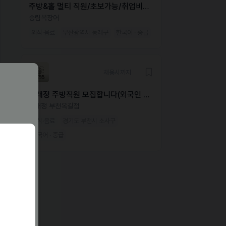
주방&홀 멀티 직원/초보가능/취업비자
필수
송림복장어
외식·음료
부산광역시 동래구
한국어 · 중급
채용시까지
동래정 주방직원 모집합니다(외국인 가
능)
동래정 부천옥길점
외식·음료
경기도 부천시 소사구
한국어 · 중급