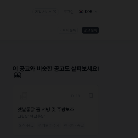
기업 서비스
로그인
KOR
이력서 등록
공고 등록
)
이 공고와 비슷한 공고도 살펴보세요!
D-18
옛날통닭 홀 서빙 및 주방보조
그립닭 옛날통닭
외식·음료
경기도 파주시
한국어 · 중급