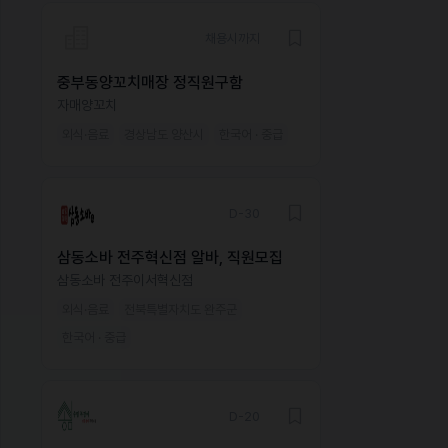
채용시까지
중부동양꼬치매장 정직원구함
자매양꼬치
외식·음료
경상남도 양산시
한국어 · 중급
D-30
삼동소바 전주혁신점 알바, 직원모집
삼동소바 전주이서혁신점
외식·음료
전북특별자치도 완주군
한국어 · 중급
D-20