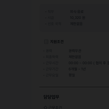
직무
외식·음료
시급
10,320 원
선호 국적
제한없음
지원조건
경력
경력무관
최종학력
제한없음
근무시간
00:00 ~ 00:00 ( 협의 후 
근무기간
6개월 ~ 1년
근무요일
평일
담당업무
◇ 근무조건