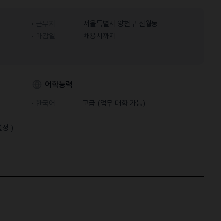
근무지
서울특별시 양천구 신월동
마감일
채용시까지
어학능력
한국어
고급 (업무 대화 가능)
결정 )