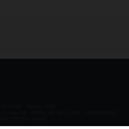
-87-03360
대표이사 : 탁경만
.village 5층
직업정보 제공 사업 신고 번호 : J1500020240012
2024-인천연수구-4248호
served.