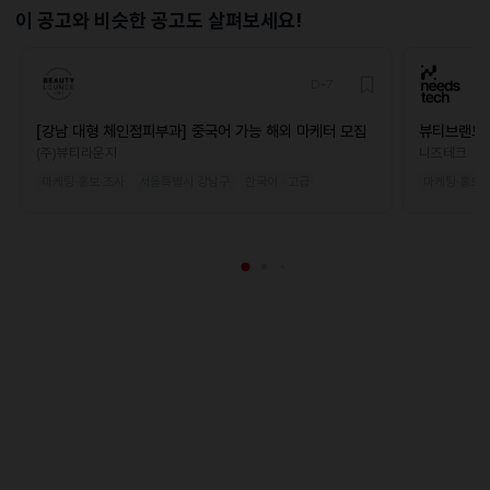
이 공고와 비슷한 공고도 살펴보세요!
D-7
[강남 대형 체인점피부과] 중국어 가능 해외 마케터 모집
뷰티브랜드 
(주)뷰티라운지
니즈테크
마케팅·홍보·조사
서울특별시 강남구
한국어 · 고급
마케팅·홍보·