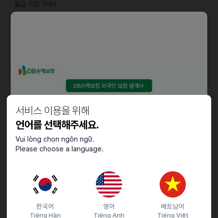
발급 지원 가능)
ㆍ태국어/한국어 동시 통역이 가능한자
ㆍ해당 집무 경력자 우대(신입 지원 가능)
ㆍ밝고 적극적인 자세, 긍적적인 자세
ㆍ태국환자의 설명 및 응대 가능자
우대사항
ㆍ동종업계 종사자
ㆍ영어회화 가능자
서비스 이용을 위해
언어를 선택해주세요.
근로조건
Vui lòng chọn ngôn ngữ.
Please choose a language.
근무환경
연봉: 3000만원~5000만원 / (면접후 결정)+@인센티브
(수습 2~3개월 / 수습기간은 입사자의 능력에 따라 빨라질 수 있음)
환자 스케줄에 따른 유동적 근무 가능
복리후생
한국어
영어
베트남어
Tiếng Hàn
Tiếng Anh
Tiếng Việt
4대보험(국민, 건강, 고용, 산재)