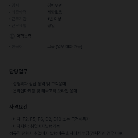
경력
경력무관
최종학력
제한없음
근무기간
1년 이상
근무요일
평일
어학능력
한국어
고급 (업무 대화 가능)
담당업무
ㆍ성형외과 상담 통역 및 고객응대
ㆍ온라인마케팅 및 태국고객 오라인 응대
자격요건
ㆍ비자: F2, F5, F6, D2, D10 또는 국적취득자
ㆍ비자지원: 취업비자발행가능
정규직 전환시 취업비자 발행비용 회사에서 부담(경력직인 경우 바로