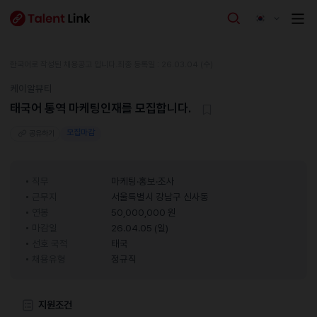
한국어로 작성된 채용공고 입니다.
최종 등록일 : 26.03.04 (수)
케이알뷰티
태국어 통역 마케팅인재를 모집합니다.
모집마감
공유하기
직무
마케팅·홍보·조사
근무지
서울특별시 강남구 신사동
연봉
50,000,000 원
마감일
26.04.05 (일)
선호 국적
태국
채용유형
정규직
지원조건