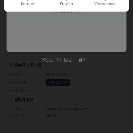
Korean
English
Vietnamese
식대제공 / 1년 미만 월차 / 1년 이상 연차 지급, 퇴직금
분기별 회식비 지원
명절선물 및 명절비 년 2회 지급
다년간 근속 시 근속상 및 상여금 수여(3년 / 5년 / 10년)
숙소지원
3일간 보지 않음
닫기
접수기간 및 방법
마감일
26.04.05 (일)
지원 방법
이메일 지원
이력서조건
담당자 정보
이메일
krbeautyps@gmail.com
전화번호
비공개