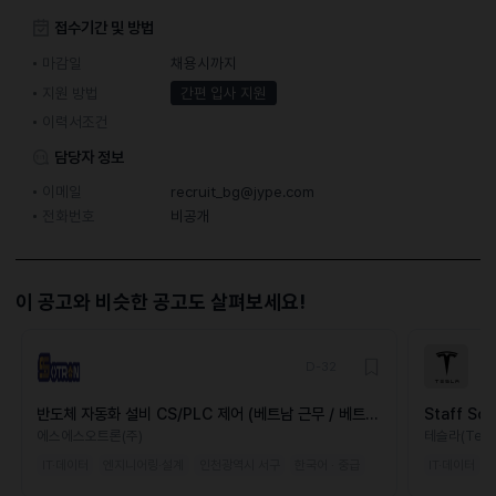
접수기간 및 방법
마감일
채용시까지
지원 방법
간편 입사 지원
이력서조건
담당자 정보
이메일
recruit_bg@jype.com
전화번호
비공개
이 공고와 비슷한 공고도 살펴보세요!
D-32
반도체 자동화 설비 CS/PLC 제어 (베트남 근무 / 베트남
Staff Sof
인 가능)
Applicati
에스에스오트론(주)
테슬라(Tesla
IT·데이터
엔지니어링·설계
인천광역시 서구
한국어 · 중급
IT·데이터