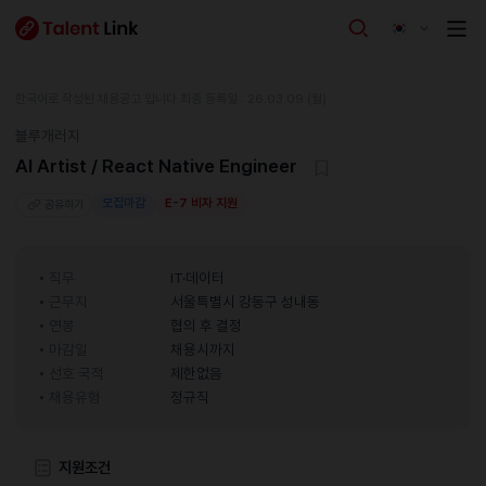
한국어로 작성된 채용공고 입니다.
최종 등록일 : 26.03.09 (월)
블루개러지
AI Artist / React Native Engineer
모집마감
E-7 비자 지원
공유하기
직무
IT·데이터
근무지
서울특별시 강동구 성내동
연봉
협의 후 결정
마감일
채용시까지
선호 국적
제한없음
채용유형
정규직
지원조건