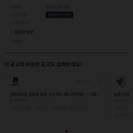
마감일
26.03.29 (일)
지원 방법
홈페이지 지원
이력서조건
담당자 정보
이메일
이 공고와 비슷한 공고도 살펴보세요!
채용시까지
[영어우대] 글로벌 로봇 프로젝트 매니저(PM) — US
일본 사업 
Market
도구로보틱스
프로보티브
사무·총무·법무
기간 무관
서울특별시
한국어 · 중급
사무·총무·법
한국어 · 중급