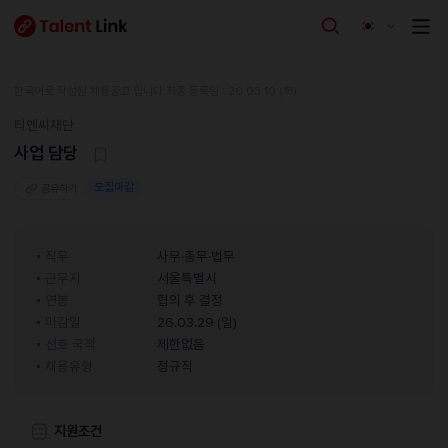
한국어로 작성된 채용공고 입니다.
최종 등록일 : 26.03.10 (화)
티앤씨재단
사업 담당
모집마감
공유하기
직무
사무·총무·법무
근무지
서울특별시
연봉
협의 후 결정
마감일
26.03.29 (일)
선호 국적
제한없음
채용유형
정규직
지원조건