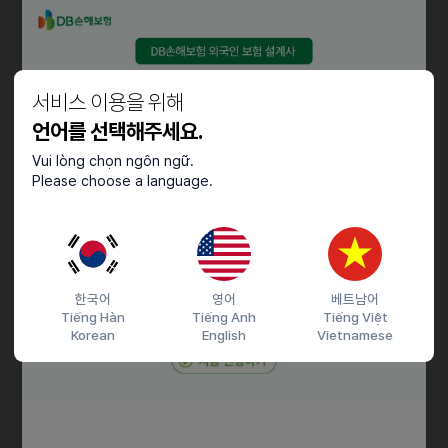
우대사항
• 해결하고 싶은 사회문제가 명확하고, 사회적 가치 창출에 깊은 관심과
서비스 이용을 위해
이해를 가진 분
언어를 선택해주세요.
• 기업사회공헌 경력을 보유한 분
• 영어 소통이 원활하신 분
Vui lòng chọn ngôn ngữ.
Please choose a language.
• 청소년 대상 프로젝트 경험을 보유한 분
근로조건
• 연봉 : 재단 내부규정에 따름
• 상여금 : 연말 성과평가에 따라 지급
한국어
영어
베트남어
Tiếng Hàn
Tiếng Anh
Tiếng Việt
• 정규직 (수습 6개월, 급여 100% 지급)
Korean
English
Vietnamese
• 자기개발비 지급
• 시차출근제 : 8시~10시 (30분 단위 선택 근무)
• 해피프라이데이 : 매달 2,4주 금요일 휴무
• 경조휴가 및 경조금
• 임직원 단체상해보험