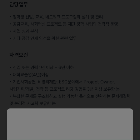
담당업무
• 장학생 선발, 교육, 네트워크 프로그램의 설계 및 관리
• 공감교육, 사회혁신 프로젝트 등 재단 장학 사업의 전략적 운영
• 사업 성과 분석
• 기타 공감 인재 양성을 위한 관련 업무
자격요건
• 신입 또는 경력 1년 이상 ~ 6년 이하
• 대학교졸업(4년)이상
• 기업사회공헌, 비영리재단, ESG분야에서 Project Owner,
사업기획/개발, 전략 등 프로젝트 리딩 경험을 3년 이상 보유한 분
• 복잡한 문제를 구조화하고 실행 가능한 옵션으로 전환하는 문제해결력
및 논리적 사고력 보유한 분
• 다양한 조직(내부/외부)과 협업하며 프로젝트를 성공적으로 추진·
완료한 경험을 보유한 분
• 데이터·지표 기반으로 상황을 진단하고 전략적 개선 방향을 제시한
경험을 보유한 분
• 해외 여행에 결격사유가 없는 분