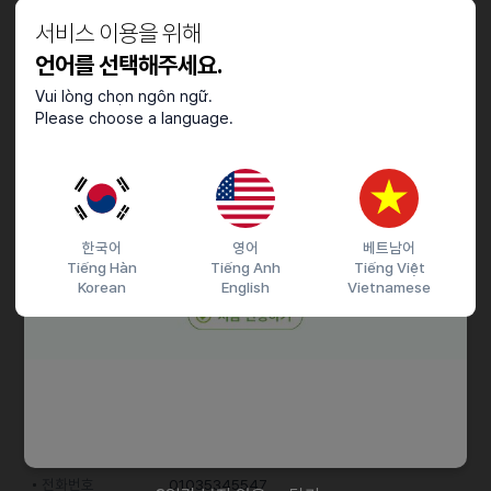
급여일: 13일
서비스 이용을 위해
통근 버스 운행
언어를 선택해주세요.
↘ 플라스틱 자동차 부품 검사
Vui lòng chọn ngôn ngữ.
근무형태 : 근무기간 2달 / 주간전담
Please choose a language.
근무조건 : 09:00~17:00
급여조건 : 시급 10,320원
급여일: 15일
자차 출,퇴근 가능 자
한국어
영어
베트남어
Tiếng Hàn
Tiếng Anh
Tiếng Việt
Korean
English
Vietnamese
접수기간 및 방법
마감일
26.03.31 (화)
지원 방법
문자지원
이력서조건
담당자 정보
이메일
전화번호
01035345547