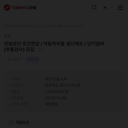
한국어로 작성된 채용공고 입니다.
최종 등록일 : 26.03.11 (수)
송원
진량공단 주간전담 / 자동차부품 생산제조 / 단기알바
(부품검사) 모집
모집마감
공유하기
직무
생산·건설·노무
근무지
경상북도 경산시 옥산동
월급
3,000,000 원
마감일
26.03.31 (화)
선호 국적
제한없음
지원조건