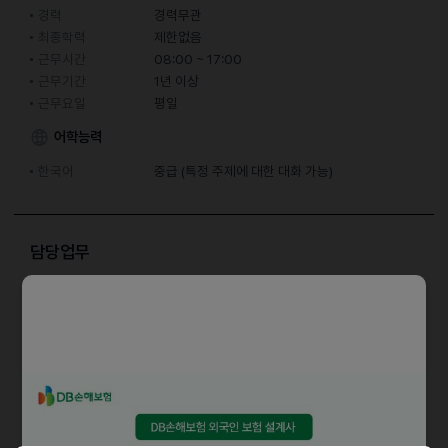
경력
경력무관
최종학력
제한없음
근무시간
08:00 ~ 17:00
근무기간
1년 이상
근무요일
평일
어학능력
한국어
중급 (특정 주제에 대한 대화 가능)
담당업무
↘ 자동차부품 로보트 자동용접
근무형태 : 주간전담
근무조건 : 08:00 ~ 17:00 / 잔업시 20:00 잔업 2.5시간, 잔업 및
특근 많음
나이무관, 외국인 가능
단순작업 ( 초보자 가능)
급여조건 : 월평균 급여300만 이상