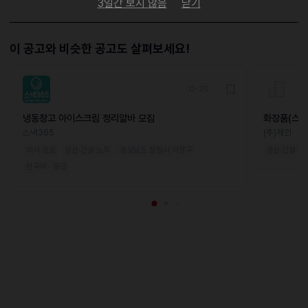
3일간 보지 않음
닫기
이 공고와 비슷한 공고도 살펴보세요!
D-20
냉동창고 아이스크림 정리알바 모집
화장품(스킨
모집(초보가
스낵365
(주)제인
외식·음료
생산·건설·노무
경상남도 창원시 의창구
생산·건설·노
한국어 · 중급