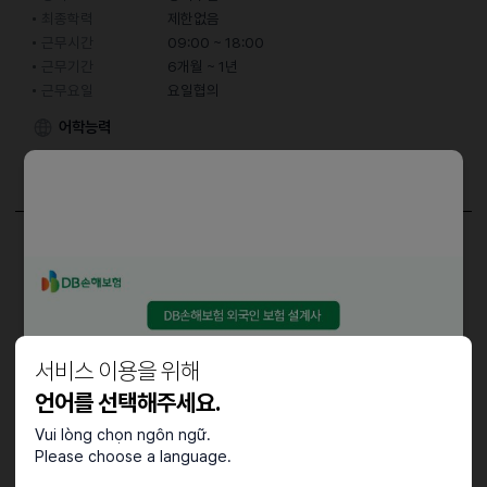
최종학력
제한없음
근무시간
09:00 ~ 18:00
근무기간
6개월 ~ 1년
근무요일
요일협의
어학능력
한국어
중급 (특정 주제에 대한 대화 가능)
담당업무
떡 생산 및 포장
근로조건
서비스 이용을 위해
주 5일 근무 (목,금 휴무)
언어를 선택해주세요.
Vui lòng chọn ngôn ngữ.
Please choose a language.
접수기간 및 방법