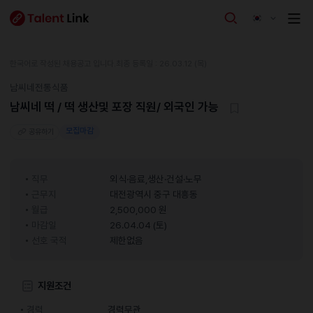
한국어로 작성된 채용공고 입니다.
최종 등록일 : 26.03.12 (목)
남씨네전통식품
남씨네 떡 / 떡 생산및 포장 직원/ 외국인 가능
모집마감
공유하기
직무
외식·음료,생산·건설·노무
근무지
대전광역시 중구 대흥동
월급
2,500,000 원
마감일
26.04.04 (토)
선호 국적
제한없음
지원조건
경력
경력무관