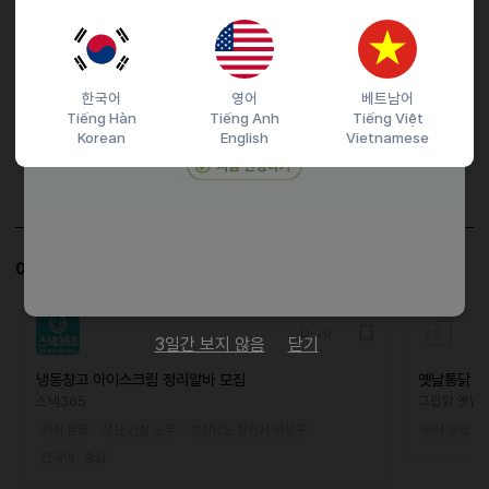
마감일
26.04.04 (토)
지원 방법
문자지원
이력서조건
한국어
영어
베트남어
Tiếng Hàn
Tiếng Anh
Tiếng Việt
담당자 정보
Korean
English
Vietnamese
이메일
namdduk@kakao.com
전화번호
01082809434
이 공고와 비슷한 공고도 살펴보세요!
D-20
3일간 보지 않음
닫기
냉동창고 아이스크림 정리알바 모집
옛날통닭 홀
스낵365
그립닭 옛날
외식·음료
생산·건설·노무
경상남도 창원시 의창구
외식·음료
한국어 · 중급