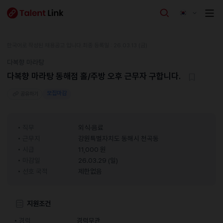
한국어로 작성된 채용공고 입니다.
최종 등록일 : 26.03.13 (금)
다복향 마라탕
다복향 마라탕 동해점 홀/주방 오후 근무자 구합니다.
모집마감
공유하기
직무
외식·음료
근무지
강원특별자치도 동해시 천곡동
시급
11,000 원
마감일
26.03.29 (일)
선호 국적
제한없음
지원조건
경력
경력무관