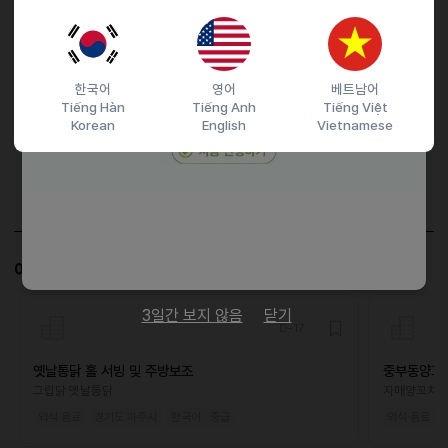
접수기간 및 방법
마감일
26.03.29 (일)
지원 방법
간편 입사 지원
이메일 지원
한국어
영어
베트남어
이력서조건
Tiếng Hàn
Tiếng Anh
Tiếng Việt
Korean
English
Vietnamese
담당자 정보
이메일
kimhaeleem@naver.com
전화번호
비공개
이 공고와 비슷한 공고도 살펴보세요!
3일간 보지 않음
닫기
D-17
옛날통닭 홀 서빙 및 주방보조
중부동양꼬
그립닭 옛날통닭
자매양꼬치
외식·음료
경기도 파주시
한국어 · 중급
외식·음료