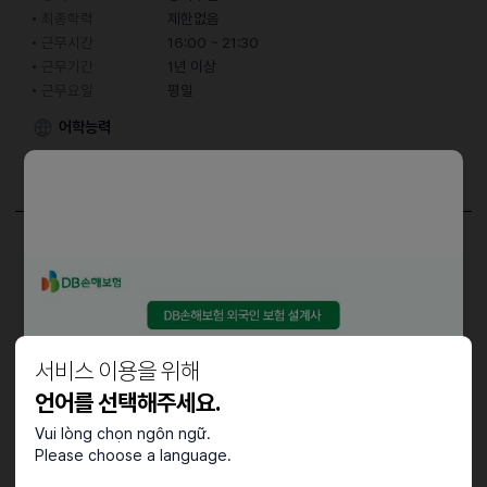
최종학력
제한없음
근무시간
16:00 ~ 21:30
근무기간
1년 이상
근무요일
평일
어학능력
한국어
중급 (특정 주제에 대한 대화 가능)
담당업무
홀서빙 및 주방업무
6일 근무 (화요일 휴무)
서비스 이용을 위해
우대사항
언어를 선택해주세요.
동종업계 경력자, 장기근무 가능자
Vui lòng chọn ngôn ngữ.
Please choose a language.