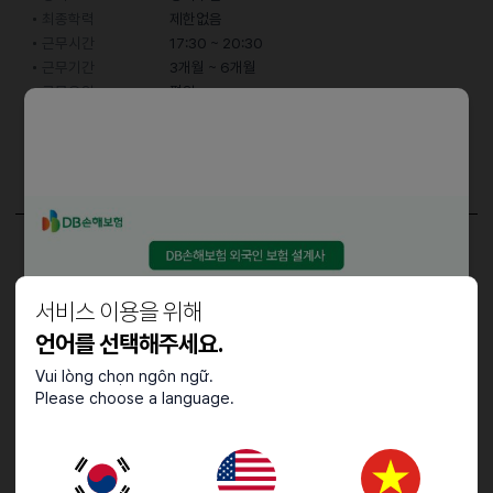
최종학력
제한없음
근무시간
17:30 ~ 20:30
근무기간
3개월 ~ 6개월
근무요일
평일
어학능력
한국어
중급 (특정 주제에 대한 대화 가능)
담당업무
주방보조, 설거지
서비스 이용을 위해
언어를 선택해주세요.
Vui lòng chọn ngôn ngữ.
접수기간 및 방법
Please choose a language.
마감일
26.04.02 (목)
지원 방법
간편 입사 지원
문자지원
이력서조건