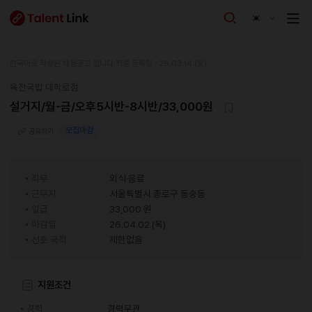
한국어로 작성된 채용공고 입니다.
최종 등록일 : 26.03.14 (토)
육전국밥 대학로점
설거지/월-금/오후5시반-8시반/33,000원
모집마감
공유하기
직무
외식·음료
근무지
서울특별시 종로구 동숭동
일급
33,000 원
마감일
26.04.02 (목)
선호 국적
제한없음
지원조건
경력
경력무관