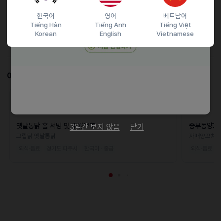
담당자 정보
한국어
영어
베트남어
Tiếng Hàn
Tiếng Anh
Tiếng Việt
이메일
Korean
English
Vietnamese
전화번호
01083571400
이 공고와 비슷한 공고도 살펴보세요!
D-16
옛날통닭 홀 서빙 및 주방보조
중부동양꼬
3일간 보지 않음
닫기
그립닭 옛날통닭
자매양꼬치
외식·음료
경기도 파주시
한국어 · 중급
외식·음료