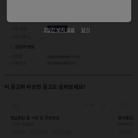
접수기간 및 방법
마감일
26.04.24 (금)
지원 방법
문자지원
3일간 보지 않음
닫기
이력서조건
담당자 정보
이메일
bgrkde@bkr.co.kr
전화번호
01058445979
이 공고와 비슷한 공고도 살펴보세요!
D-18
옛날통닭 홀 서빙 및 주방보조
중부동양꼬
그립닭 옛날통닭
자매양꼬치
외식·음료
경기도 파주시
한국어 · 중급
외식·음료