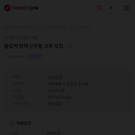
한국어로 작성된 채용공고 입니다.
최종 등록일 : 26.03.24 (화)
버거킹 건대입구역점
즐겁게 함께 근무할 크루 모집
모집마감
공유하기
직무
외식·음료
근무지
서울특별시 광진구 중곡동
시급
10,320 원
마감일
26.04.24 (금)
선호 국적
제한없음
지원조건
경력
경력무관