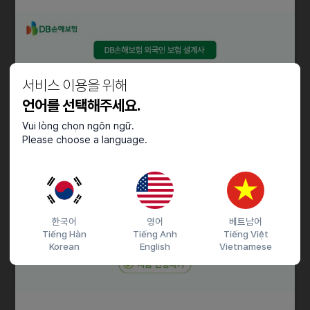
야간 22:00 - 31:00 일,월,화,수,목
- 주 15시간 이상 근무 시 주휴수당, 22:00~30:00 야간수당 지급
- 4시간 이상 근무시 식사 제공
- 최소 ★6개월이상 가능 근무자★
서비스 이용을 위해
언어를 선택해주세요.
채용절차
Vui lòng chọn ngôn ngữ.
◇ 접수방법
Please choose a language.
- 접수방법 : 문자지원
절대 전화하지 마시고 문자로만 지원 부탁드립니다. 근무중에 전화를
받기가 힘들어요..
예시)
이름 : 홍길동
한국어
영어
베트남어
나이 : 살
Tiếng Hàn
Tiếng Anh
Tiếng Việt
거주지 : 군자동
Korean
English
Vietnamese
근무시간 : 08:00 ~ 15:00
근무요일 : 월화금 3일