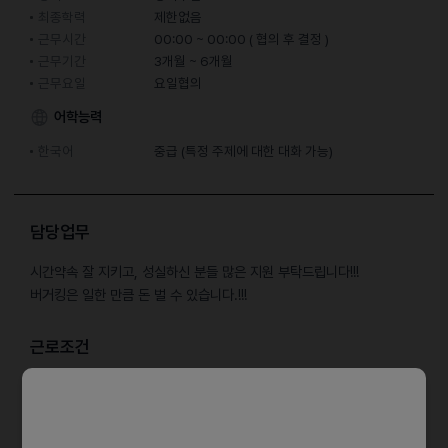
최종학력
제한없음
근무시간
00:00 ~ 00:00 ( 협의 후 결정 )
근무기간
3개월 ~ 6개월
근무요일
요일협의
어학능력
한국어
중급 (특정 주제에 대한 대화 가능)
담당업무
시간약속 잘 지키고, 성실하신 분들 많은 지원 부탁드립니다!!!
버거킹은 일한 만큼 돈 벌 수 있습니다.!!!
근로조건
* 근무 시간대
오후 17:00 - 23:00 수,금,토,일
야간 22:00 - 31:00 토,일,월,화