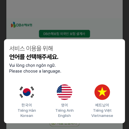
만 18세이상 고등학교 졸업이상의 학력
서비스마인드 및 적극적 성격의 소유자
외국인 입사지 F-4 / F-5비자만 가능
우대사항
동종업계 경력자 우대,
서비스 이용을 위해
영어 및 중국어 가능자 우대, 보훈대상자 우대
언어를 선택해주세요.
근로조건
Vui lòng chọn ngôn ngữ.
Please choose a language.
모집 시간에 맞는 스케줄 근무제 (협의가능)
평일
FS 16 (시간), 주 2일
FS 24 (시간), 주 3일
한국어
영어
베트남어
FS 32 (시간), 주 4일
Tiếng Hàn
Tiếng Anh
Tiếng Việt
FS 40 (시간), 주 5일
Korean
English
Vietnamese
주말