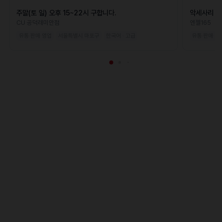
주말(토 일) 오후 15~22시 구합니다.
악세사리 매
CU 공덕래미안점
엔젤165
유통·판매·영업
서울특별시 마포구
한국어 · 고급
유통·판매·영