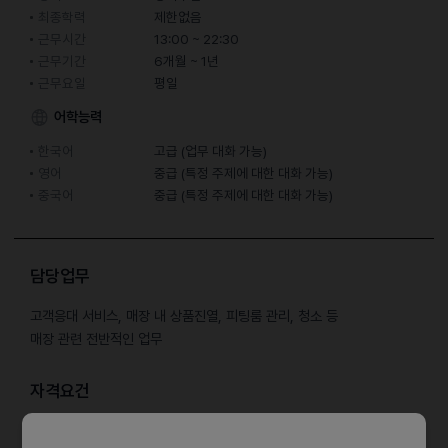
최종학력
제한없음
근무시간
13:00 ~ 22:30
근무기간
6개월 ~ 1년
근무요일
평일
어학능력
한국어
고급 (업무 대화 가능)
영어
중급 (특정 주제에 대한 대화 가능)
중국어
중급 (특정 주제에 대한 대화 가능)
담당업무
고객응대 서비스, 매장 내 상품진열, 피팅룸 관리, 청소 등
매장 관련 전반적인 업무
자격요건
성별 무관