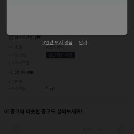
주말 FS 16 (시간),
주말 주 2일 근무
접수기간 및 방법
3일간 보지 않음
닫기
마감일
채용시까지
지원 방법
간편 입사 지원
이력서조건
담당자 정보
이메일
전화번호
비공개
이 공고와 비슷한 공고도 살펴보세요!
D-21