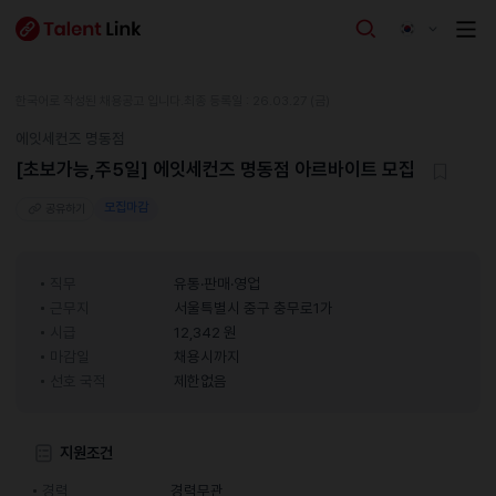
한국어로 작성된 채용공고 입니다.
최종 등록일 : 26.03.27 (금)
에잇세컨즈 명동점
[초보가능,주5일] 에잇세컨즈 명동점 아르바이트 모집
모집마감
공유하기
직무
유통·판매·영업
근무지
서울특별시 중구 충무로1가
시급
12,342 원
마감일
채용시까지
선호 국적
제한없음
지원조건
경력
경력무관