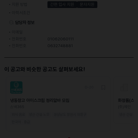
지원 방법
간편 입사 지원
문자지원
이력서조건
담당자 정보
이메일
전화번호
01062060111
전화번호
0632748881
이 공고와 비슷한 공고도 살펴보세요!
D-20
냉동창고 아이스크림 정리알바 모집
화장품(스킨
모집(초보가
스낵365
(주)제인
외식·음료
생산·건설·노무
경상남도 창원시 의창구
생산·건설·노
한국어 · 중급