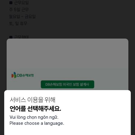
■ 근무요일
주 5일 근무
월요일 ~ 금요일
토, 일 휴무
■ 근무형태
2교대
■ 근무시간
주간조 08:00 ~ 19:00
야간조 19:00 ~ 08:00
잔업 특근 가능
■ 급
서비스 이용을 위해
주 5일 세전 월 평균
300~320만원
언어를 선택해주세요.
Vui lòng chọn ngôn ngữ.
★ 회사 인근 시내 기숙사 운영 ★
Please choose a language.