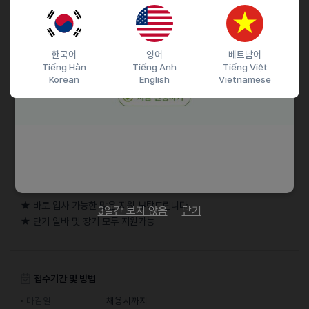
채용절차
① 간편지원
채용담당자가 빠르게 전화드립니다!
한국어
영어
베트남어
Tiếng Hàn
Tiếng Anh
Tiếng Việt
② 전화 및 문자 지원
Korean
English
Vietnamese
남원/성함/나이/거주지 기재하여 문자접수
기타
지원자가 좀 많다 보니, 제가 바쁠 수 있어요
혹시 전화가 안된다면 문자 꼭 남겨주세요 전화 드릴게요!!
★ 바로 입사 가능한 많은 지원 부탁드립니다
3일간 보지 않음
닫기
★ 단기 알바 및 장기 모두 지원가능
접수기간 및 방법
마감일
채용시까지