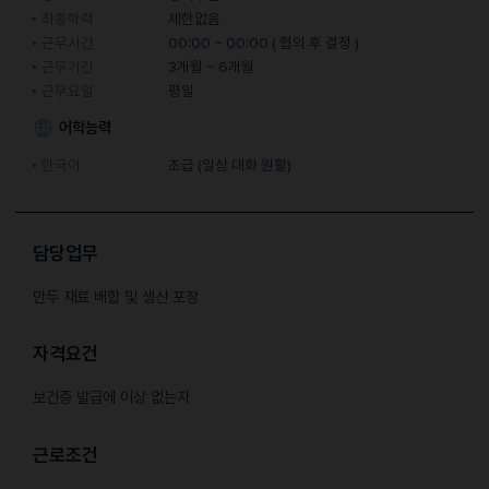
최종학력
제한없음
근무시간
00:00 ~ 00:00 ( 협의 후 결정 )
근무기간
3개월 ~ 6개월
근무요일
평일
어학능력
한국어
초급 (일상 대화 원활)
담당업무
만두 재료 배합 및 생산 포장
자격요건
보건증 발급에 이상 없는자
근로조건