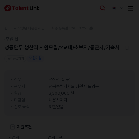
한국어로 작성된 채용공고 입니다.
최종 등록일 : 26.03.29 (일)
(주)제인
냉동만두 생산직 사원모집/2교대/초보자/통근차/기숙사
모집마감
공유하기
직무
생산·건설·노무
근무지
전북특별자치도 남원시 노암동
월급
3,300,000 원
마감일
채용시까지
선호 국적
제한없음
지원조건
경력
경력무관