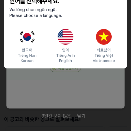
언어를 선택해주세요.
Vui lòng chọn ngôn ngữ.
근로조건
Please choose a language.
월요일, 화요일 근무
접수기간 및 방법
한국어
영어
베트남어
Tiếng Hàn
Tiếng Anh
Tiếng Việt
마감일
26.04.11 (토)
Korean
English
Vietnamese
지원 방법
문자지원
이력서조건
담당자 정보
이메일
agaross@naver.com
전화번호
01049043856
3일간 보지 않음
닫기
이 공고와 비슷한 공고도 살펴보세요!