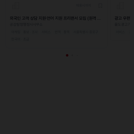
채용시까지
외국인 고객 상담 지원·언어 지원 프리랜서 모집 (원격 가
광고 우편함
능)
공감탐정행정사사무소
율도광고기
마케팅 · 홍보 · 조사
서비스
번역 · 통역
서울특별시 종로구
서비스
경
한국어 · 초급