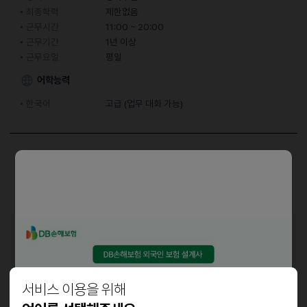
최종학력
제한없음
근무시간
11:00 ~ 20:00
근무기간
1년 이상
근무요일
평일
어학능력
한국어
고급 (업무 대화 가능)
담당업무
손님응대 / 앵무새관리 / 매장관리 / 앵무새 용품 판매 및 분양
우대사항
동종업계 경력자(연차무관)
영어가능자
중국어가능자
서비스 이용을 위해
운전면허 소지자