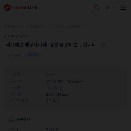
한국어로 작성된 채용공고 입니다.
최종 등록일 : 26.03.30 (월)
리프패럿 용호점
[리프패럿 앵무새카페] 용호점 알바분 구합니다.
모집마감
공유하기
직무
서비스
근무지
부산광역시 남구 용호동
시급
10,320 원
마감일
26.04.11 (토)
선호 국적
제한없음
지원조건
경력
경력무관