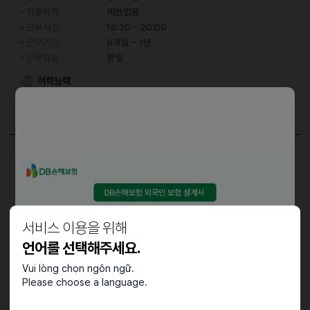
최종학력
제한없음
근무시간
16:30 ~ 20:00
근무기간
6개월 ~ 1년
근무요일
평일
어학능력
한국어
중급 (특정 주제에 대한 대화 가능)
담당업무
홀서빙 (월~금)
자격요건
서비스 이용을 위해
언어를 선택해주세요.
누구나 가능
Vui lòng chọn ngôn ngữ.
Please choose a language.
접수기간 및 방법