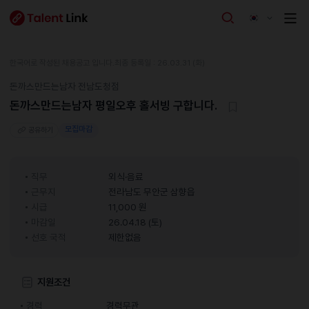
한국어로 작성된 채용공고 입니다.
최종 등록일 : 26.03.31 (화)
돈까스만드는남자 전남도청점
돈까스만드는남자 평일오후 홀서빙 구합니다.
모집마감
공유하기
직무
외식·음료
근무지
전라남도 무안군 삼향읍
시급
11,000 원
마감일
26.04.18 (토)
선호 국적
제한없음
지원조건
경력
경력무관