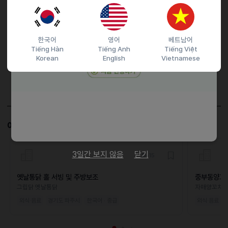
마감일
26.04.18 (토)
지원 방법
문자지원
한국어
영어
베트남어
이력서조건
Tiếng Hàn
Tiếng Anh
Tiếng Việt
Korean
English
Vietnamese
담당자 정보
이메일
wjdgus8360@naver.com
전화번호
01067778369
이 공고와 비슷한 공고도 살펴보세요!
3일간 보지 않음
닫기
D-15
옛날통닭 홀 서빙 및 주방보조
중부동양꼬
그립닭 옛날통닭
자매양꼬치
외식·음료
경기도 파주시
한국어 · 중급
외식·음료