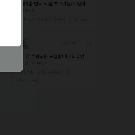
주방&홀 멀티 직원/초보가능/취업비자
필수
송림복장어
외식·음료
부산광역시 동래구
한국어 · 중급
채용시까지
동래정 주방직원 모집합니다(외국인 가
능)
동래정 부천옥길점
외식·음료
경기도 부천시 소사구
한국어 · 중급