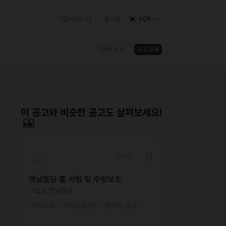
기업 서비스
로그인
KOR
이력서 등록
공고 등록
)
이 공고와 비슷한 공고도 살펴보세요!
D-16
옛날통닭 홀 서빙 및 주방보조
그립닭 옛날통닭
외식·음료
경기도 파주시
한국어 · 중급