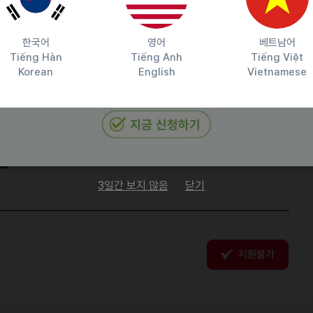
해 주세요!
한국어
영어
베트남어
Tiếng Hàn
Tiếng Anh
Tiếng Việt
Korean
English
Vietnamese
담당자 정보
이메일
aoao2332@gmail.com
전화번호
01024081850
원
3일간 보지 않음
닫기
지원불가