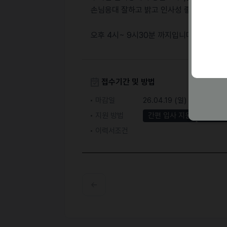
손님응대 잘하고 밝고 인사성 좋은분들 지원
오후 4시~ 9시30분 까지입니다.
접수기간 및 방법
마감일
26.04.19 (일)
지원 방법
간편 입사 지원
문자지
이력서조건