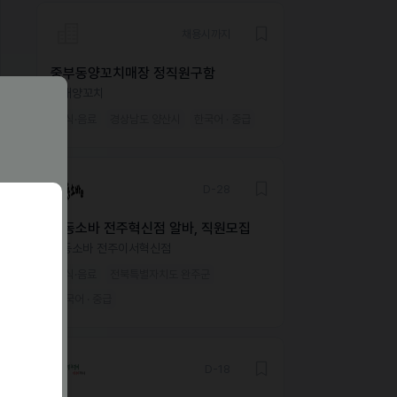
채용시까지
중부동양꼬치매장 정직원구함
자매양꼬치
외식·음료
경상남도 양산시
한국어 · 중급
D-28
삼동소바 전주혁신점 알바, 직원모집
삼동소바 전주이서혁신점
외식·음료
전북특별자치도 완주군
한국어 · 중급
D-18