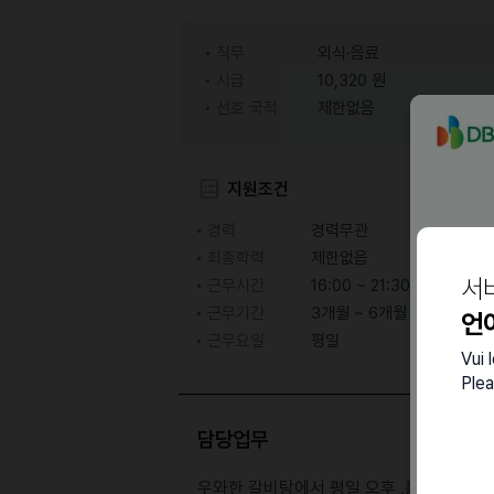
직무
외식·음료
시급
10,320 원
선호 국적
제한없음
지원조건
경력
경력무관
최종학력
제한없음
서
근무시간
16:00 ~ 21:30 ( 협의 후 결
근무기간
3개월 ~ 6개월
언
근무요일
평일
Vui 
Plea
담당업무
우와한 갈비탕에서 평일 오후 ,홀서빙 구합