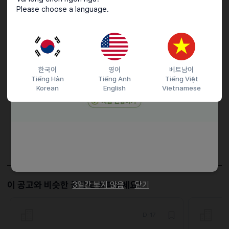
근무요일 : 평일 - 오픈 (7.5시-13.5시) 미들 (12시-18시)
Please choose a language.
접수기간 및 방법
한국어
영어
베트남어
마감일
채용시까지
Tiếng Hàn
Tiếng Anh
Tiếng Việt
Korean
English
Vietnamese
지원 방법
간편 입사 지원
문자지원
이력서조건
담당자 정보
이메일
fnbgonggan@gmail.com
전화번호
01043730127
이 공고와 비슷한 공고도 살펴보세요!
3일간 보지 않음
닫기
D-17