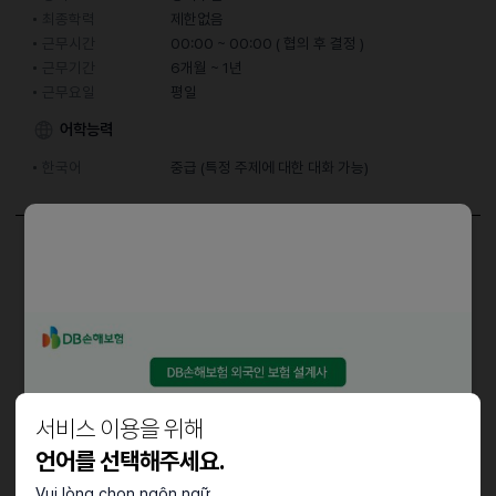
최종학력
제한없음
근무시간
00:00 ~ 00:00 ( 협의 후 결정 )
근무기간
6개월 ~ 1년
근무요일
평일
어학능력
한국어
중급 (특정 주제에 대한 대화 가능)
담당업무
음료제조, 고객응대 등 영업장 내 제반업무
우대사항
영어가능자,일어가능자,중국어가능자,인근거주자
서비스 이용을 위해
언어를 선택해주세요.
근로조건
Vui lòng chọn ngôn ngữ.