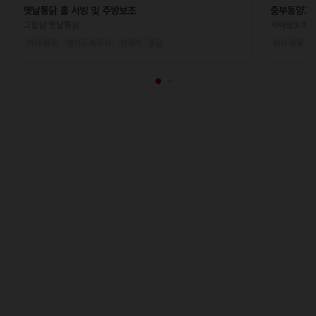
옛날통닭 홀 서빙 및 주방보조
중부동양꼬
그립닭 옛날통닭
자매양꼬치
외식·음료
경기도 파주시
한국어 · 중급
외식·음료