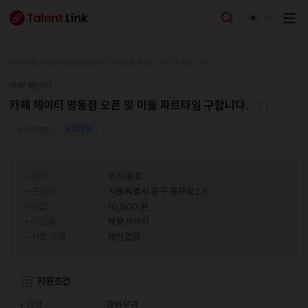
한국어로 작성된 채용공고 입니다.
최종 등록일 : 26.04.08 (수)
카페 헤이티
카페 헤이티 명동점 오픈 및 미들 파트타임 구합니다.
모집마감
공유하기
직무
외식·음료
근무지
서울특별시 중구 충무로2가
시급
10,500 원
마감일
채용시까지
선호 국적
제한없음
지원조건
경력
경력무관