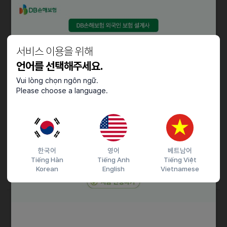
경력사항 : 신입, 경력(연차무관), 외국인 가능(F2,F5,F6 비자 소지자)
우대사항
서비스 이용을 위해
해당직무 근무경험, 장기근무 가능자
언어를 선택해주세요.
기타
Vui lòng chọn ngôn ngữ.
Please choose a language.
근무형태: 아르바이트 or 계약직
근무일시: 주 4-5일 (호텔 체크아웃 갯수에 따라 근무날짜가 정해지며
1주전에 미리 안내드립니다)
기본근무시간 : 하루 6시간 / 10시 - 16시 (휴게시간 30분)
급여 기준 : 월급제 (필요시 주급 가능 검토)
한국어
영어
베트남어
시급 : 10,000원 / 근무에 잘 적응해주실시 시급 11,000원 인상 (보통
Tiếng Hàn
Tiếng Anh
Tiếng Việt
1달 후)
Korean
English
Vietnamese
접수기간 및 방법
마감일
25.02.21 (금)