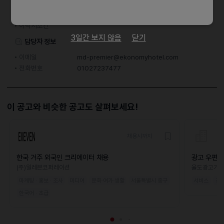
지원 방법
이메일 지원
문자지원
이력서조건
3일간 보지 않음
닫기
담당자 정보
이메일
md-premier@ekonomyhotel.com
전화번호
01027237477
이 공고와 비슷한 공고도 살펴보세요!
채용시까지
한국 거주 외국인 크리에이터 채용
광고 우편함
(주)일레븐코퍼레이션
율도광고기
마케팅 · 홍보 · 조사
미디어
문화·여가·생활
서울특별시 중구
서비스
경
한국어 · 초급