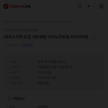
한국어로 작성된 채용공고 입니다.
최종 등록일 : 25.01.30 (목)
이코노미프리미어명동호텔
(하우스키퍼 모집 1명)명동 이코노미호텔 프리미어점
모집마감
공유하기
직무
문화·여가·생활,서비스
근무지
서울특별시 중구 충무로1가
시급
11,000 원
마감일
25.02.21 (금)
선호 국적
제한없음
지원조건
경력
경력무관