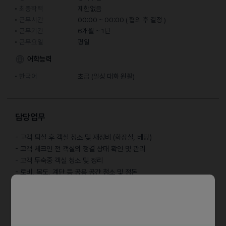
최종학력
제한없음
근무시간
00:00 ~ 00:00 ( 협의 후 결정 )
근무기간
6개월 ~ 1년
근무요일
평일
어학능력
한국어
초급 (일상 대화 원활)
담당업무
- 고객 퇴실 후 객실 청소 및 재정비 (화장실, 베딩)
- 고객 체크인 전 객실의 청결 상태 확인 및 관리
- 고객 투숙중 객실 청소 및 정리
- 로비, 복도, 계단 등 공용 공간 청소 및 정돈
자격요건
학력 : 무관