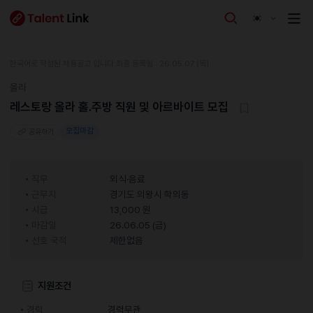
한국어로 작성된 채용공고 입니다.
최종 등록일 : 26.05.07 (목)
올라
레스토랑 올라 홀.주방 직원 및 아르바이트 모집
모집마감
공유하기
직무
외식·음료
근무지
경기도 의왕시 학의동
시급
13,000 원
마감일
26.06.05 (금)
선호 국적
제한없음
지원조건
경력
경력무관