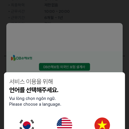
최종학력
제한없음
근무시간
10:00 ~ 20:00
근무기간
6개월 ~ 1년
근무요일
평일
어학능력
한국어
중급 (특정 주제에 대한 대화 가능)
담당업무
홀서빙, 조리, 주방보조
서비스 이용을 위해
언어를 선택해주세요.
Vui lòng chọn ngôn ngữ.
접수기간 및 방법
Please choose a language.
마감일
26.06.05 (금)
지원 방법
문자지원
이력서조건