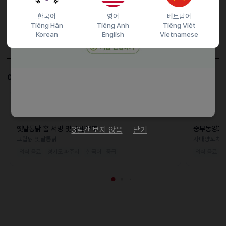
담당자 정보
한국어
영어
베트남어
Tiếng Hàn
Tiếng Anh
Tiếng Việt
이메일
maxixam@hanmail.net
Korean
English
Vietnamese
전화번호
01020693757
이 공고와 비슷한 공고도 살펴보세요!
D-17
옛날통닭 홀 서빙 및 주방보조
중부동양꼬
3일간 보지 않음
닫기
그립닭 옛날통닭
자매양꼬치
외식·음료
경기도 파주시
한국어 · 중급
외식·음료