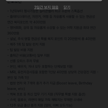
근로조건
3일간 보지 않음
닫기
• 1년뒤부터 행사가능한 실리콘밸리 최고 수준의 스톡옵션
• 플레이스테이션, 자전거, 여행 등 자유롭게 사용할 수 있는 현금성
연간 복지포인트 약 400만원
• 영어회화, 강의 등 자유롭게 수강할 수 있는 어학 지원금 최대 연간
360만원
• 설날, 추석 명절 현금성 특별 복지 포인트 각 20만원씩 총 40만원
• 매주 1회 팀 빌딩 런치 지원
• 팀 빌딩 비용 지원
• 출퇴근 비용(교통비) 일부 지원
• 선릉 오피스 주차 무료
• 본인, 배우자, 자녀 모두 포함하는 단체보험 지원
• MRI, 유전자검사등을 포함한 1인당 40만원 상당의 건강검진 지원 -
본인 및 가족 1인
• 법정 연차 외 7개의 휴가 추가 지급 (Boost leave, Birthday
leave, etc)
• 맥북 프로 등 최신 업무 기기 지원 (직무별 특별 지원 옵션)
• 스낵, 음료수, 라면이 매일 가득 채워지는 무제한 스낵바
• 12주 유급 출산 휴가 지원 (엄마, 아빠 모두가능)