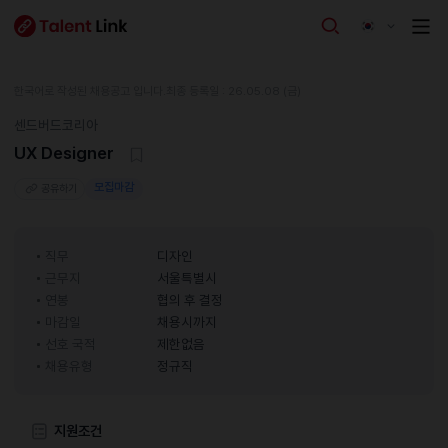
한국어로 작성된 채용공고 입니다.
최종 등록일 : 26.05.08 (금)
센드버드코리아
UX Designer
모집마감
공유하기
직무
디자인
근무지
서울특별시
연봉
협의 후 결정
마감일
채용시까지
선호 국적
제한없음
채용유형
정규직
지원조건