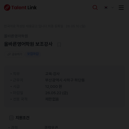
한국어로 작성된 채용공고 입니다.
최종 등록일 : 26.05.10 (일)
올바른영어학원
올바른영어학원 보조강사
모집마감
공유하기
직무
교육·강사
근무지
부산광역시 사하구 하단동
시급
12,000 원
마감일
26.05.22 (금)
선호 국적
제한없음
지원조건
경력
경력무관