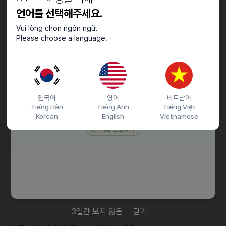
영어학원 근무 경력자
언어를 선택해주세요.
Vui lòng chọn ngôn ngữ.
근로조건
Please choose a language.
수/목/토 근무
시간은 협의 후 결정
한국어
영어
베트남어
접수기간 및 방법
Tiếng Hàn
Tiếng Anh
Tiếng Việt
Korean
English
Vietnamese
마감일
26.05.22 (금)
지원 방법
간편 입사 지원
이력서조건
담당자 정보
이메일
전화번호
비공개
3일간 보지 않음
닫기