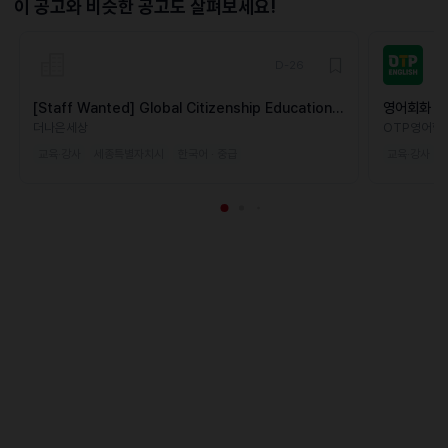
이 공고와 비슷한 공고도 살펴보세요!
D-26
[Staff Wanted] Global Citizenship Education
영어회화 강
Camp
더나은세상
OTP영어학
교육·강사
세종특별자치시
한국어 · 중급
교육·강사