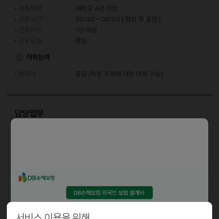
최종학력
대학교 4년 이상
근무시간
00:00 ~ 00:00 ( 협의 후 결정 )
근무기간
1년 이상
근무요일
평일
어학능력
한국어
중급 (특정 주제에 대한 대화 가능)
담당업무
영어 보조강사 업무 (문제채점, 자습관리, 시험대비 보조)
자격요건
영어교재문제 채점 및 간단한 설명가능하신 분.
우대사항
서비스 이용을 위해