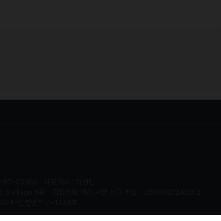
-87-03360
대표이사 : 탁경만
.village 5층
직업정보 제공 사업 신고 번호 : J1500020240012
2024-인천연수구-4248호
served.