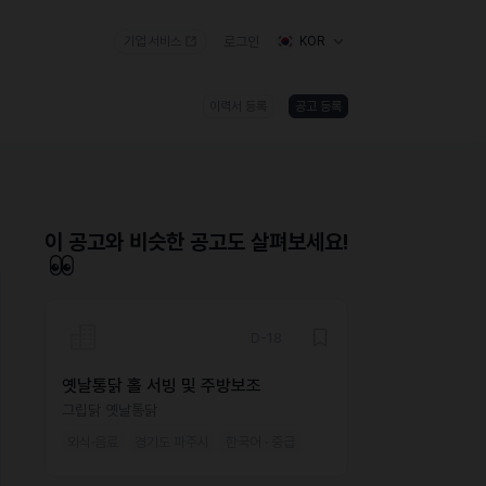
기업 서비스
로그인
KOR
이력서 등록
공고 등록
)
이 공고와 비슷한 공고도 살펴보세요!
D-18
옛날통닭 홀 서빙 및 주방보조
그립닭 옛날통닭
외식·음료
경기도 파주시
한국어 · 중급