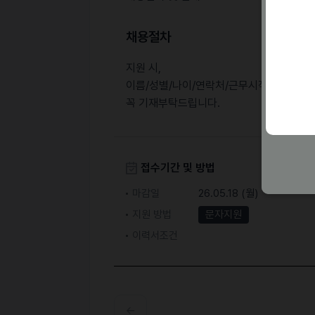
채용절차
지원 시,
이름/성별/나이/연락처/근무시작가능일/
꼭 기재부탁드립니다.
접수기간 및 방법
마감일
26.05.18 (월)
지원 방법
문자지원
이력서조건