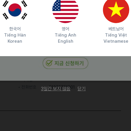
한국어
영어
베트남어
Tiếng Hàn
Tiếng Anh
Tiếng Việt
보건증소지여부/희망근무기간
Korean
English
Vietnamese
담당자 정보
이메일
전화번호
01032791901
3일간 보지 않음
닫기