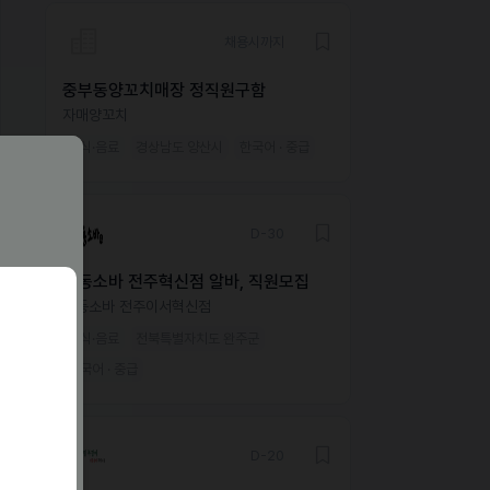
채용시까지
중부동양꼬치매장 정직원구함
자매양꼬치
외식·음료
경상남도 양산시
한국어 · 중급
D-30
삼동소바 전주혁신점 알바, 직원모집
삼동소바 전주이서혁신점
외식·음료
전북특별자치도 완주군
한국어 · 중급
D-20