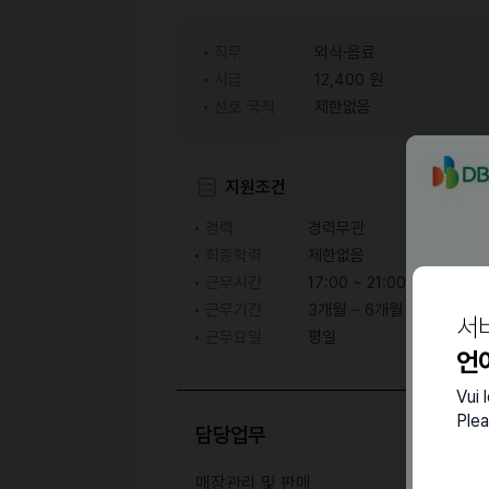
직무
외식·음료
시급
12,400 원
선호 국적
제한없음
지원조건
경력
경력무관
최종학력
제한없음
근무시간
17:00 ~ 21:00
근무기간
3개월 ~ 6개월
서
근무요일
평일
언
Vui 
Plea
담당업무
매장관리 및 판매