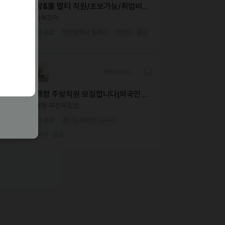
주방&홀 멀티 직원/초보가능/취업비자
필수
송림복장어
외식·음료
부산광역시 동래구
한국어 · 중급
채용시까지
동래정 주방직원 모집합니다(외국인 가
능)
동래정 부천옥길점
외식·음료
경기도 부천시 소사구
한국어 · 중급