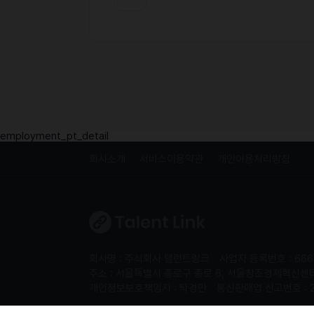
employment_pt_detail
회사소개
서비스이용약관
개인이용처리방침
회사명 : 주식회사 탤런트링크
사업자 등록번호 : 666
주소 : 서울특별시 종로구 종로 6, 서울창조경제혁신센터 S
개인정보보호책임자 : 탁경만
통신판매업 신고번호 : 
Copyright 2024. 주식회사 탤런트링크. All rights re