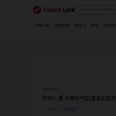
커뮤니티
채용정보
블로그
비자
고객센
옐로트렁크
코엑스 옆 수제버거집(옐로트렁크
공유하기
모집마감