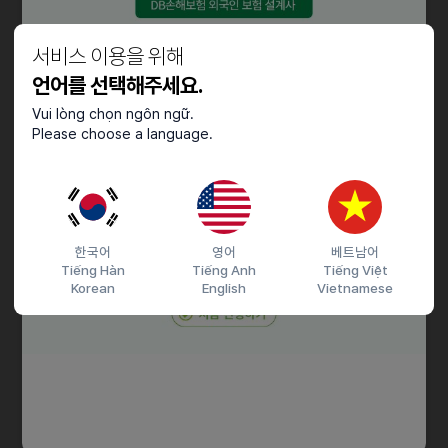
교육 경험
• 수업을 직접 설계하거나 운영해본 경험이 있으신 분
서비스 이용을 위해
• 학생의 몰입도를 높이기 위한 수업 방식을 고민해본 분
언어를 선택해주세요.
• 저연령 학습자를 대상으로 다양한 교구나 활동형 수업을 진행해본
경험이 있으신 분
Vui lòng chọn ngôn ngữ.
Please choose a language.
교육 설계 경험
• 학습 로드맵 또는 커리큘럼을 구성해본 경험
• 학습자의 수준에 맞는 콘텐츠 구조를 고민해본 경험
• 해외 출장 및 체류에 결격 사유가 없으신 분
한국어
영어
베트남어
Tiếng Hàn
Tiếng Anh
Tiếng Việt
우대사항
Korean
English
Vietnamese
• 해외에서 초·중·고 또는 대학 교육을 경험하신 분
• 영어 커뮤니케이션이 원활하신 분
• 미국 교육 시스템(K-12, SAT, AP 등)에 대한 이해가 있으신 분
• 온라인 교육 서비스 또는 EdTech에 관심이 많으신 분
근로조건