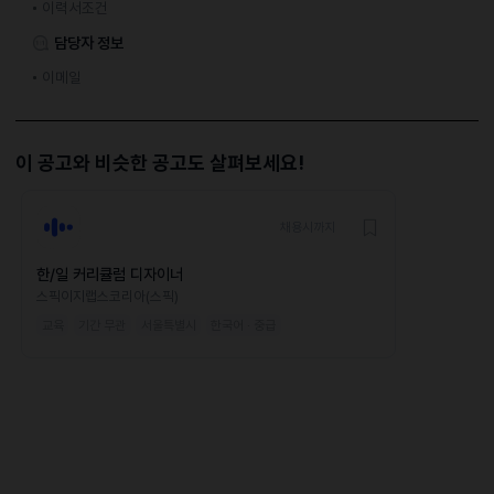
이력서조건
담당자 정보
이메일
이 공고와 비슷한 공고도 살펴보세요!
채용시까지
한/일 커리큘럼 디자이너
스픽이지랩스코리아(스픽)
교육
기간 무관
서울특별시
한국어 · 중급