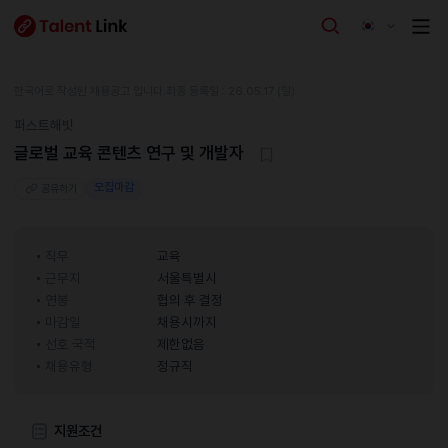
한국어로 작성된 채용공고 입니다.
최종 등록일 : 26.05.17 (일)
퍼스트해빗
글로벌 교육 콘텐츠 연구 및 개발자
모집마감
공유하기
직무
교육
근무지
서울특별시
연봉
협의 후 결정
마감일
채용시까지
선호 국적
제한없음
채용유형
정규직
지원조건