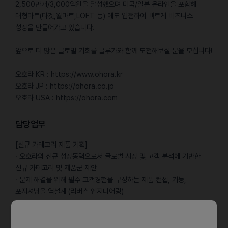
2,500만개/3,000억원을 달성했으며 미국/일본 온라인을 포함해
대형마트(타겟,월마트,LOFT 등) 에도 입점하여 빠르게 비즈니스
성장을 만들어가고 있습니다.
앞으로 더 많은 글로벌 기회를 글루가와 함께 도전해보실 분을 모십니다!
오호라 KR : https://www.ohora.kr
오호라 JP : https://ohora.co.jp
오호라 USA : https://ohora.com
담당업무
[신규 카테고리 제품 기획]
· 오호라의 신규 성장동력으로서 글로벌 시장 및 고객 분석에 기반한
신규 카테고리 및 제품군 제안
· 문제 해결을 위해 필수 고객경험을 구성하는 제품 컨셉, 기능,
포지셔닝을 역설계 (리버스 엔지니어링)
· 외부 제조사, 내부 디자인, 마케팅, 물류 팀 등 유관 부서와 협업하여
출시 리딩