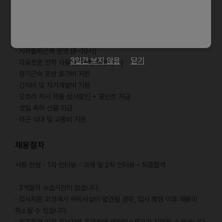
있으신 분
근로조건
· 시차출퇴근제 운영 (8~10시)
3일간 보지 않음
닫기
· 자유로운 연차 사용 (연차/반차/반반차)
· 장기근속 포상 휴가비 지원
· 간식비 및 자기계발비 지원
· 오호라 자사 제품 상시할인 + 포인트 지급
· 생일 축하 선물 지급
· 야근 식대 및 교통비 지원
채용절차
서류 전형 - 1차 인터뷰 - 과제 및 2차 인터뷰 - 최종합격
· 3개월의 수습기간이 있습니다.
· 입사지원 과정에서 허위사실이 발견될 경우, 입사 확정 이후 채용이
취소될 수 있습니다.
· 최종합격 이후 후보자의 동의하에 레퍼런스체크가 진행될 수 있습니다.