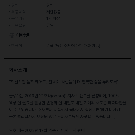
경력
경력
최종학력
제한없음
근무기간
1년 이상
근무요일
평일
어학능력
한국어
중급 (특정 주제에 대한 대화 가능)
회사소개
"혁신적인 셀프 케어로, 전 세계 사람들이 더 행복한 삶을 누리도록"
글루가는 2019년 '오호라(ohora)' 자사 브랜드를 론칭하여, 100%
액상 젤 원료를 활용한 반경화 젤 네일로 네일 케어의 새로운 패러다임을
이끌고 있습니다. 소재부터 제품까지 국내에서 직접 개발하여 디자인은
물론 퀄리티까지 보장돼 많은 소비자분들께 사랑받고 있습니다. :)
오호라는 2023년 12월 기준 전세계 누적 판매