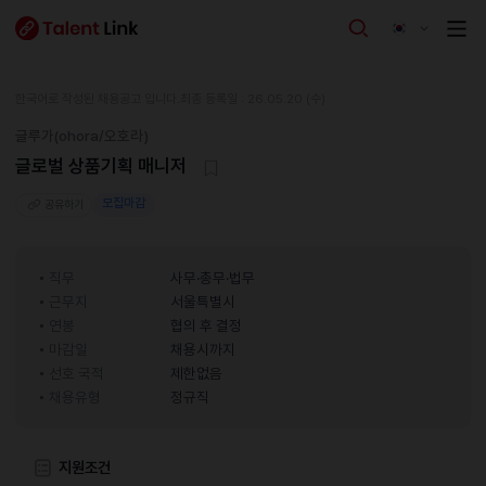
한국어로 작성된 채용공고 입니다.
최종 등록일 : 26.05.20 (수)
글루가(ohora/오호라)
글로벌 상품기획 매니저
모집마감
공유하기
직무
사무·총무·법무
근무지
서울특별시
연봉
협의 후 결정
마감일
채용시까지
선호 국적
제한없음
채용유형
정규직
지원조건