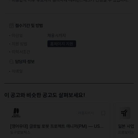
접수기간 및 방법
마감일
채용시까지
지원 방법
홈페이지 지원
이력서조건
담당자 정보
이메일
이 공고와 비슷한 공고도 살펴보세요!
채용시까지
[영어우대] 글로벌 로봇 프로젝트 매니저(PM) — US
일본 사업 
Market
도구로보틱스
프로보티브