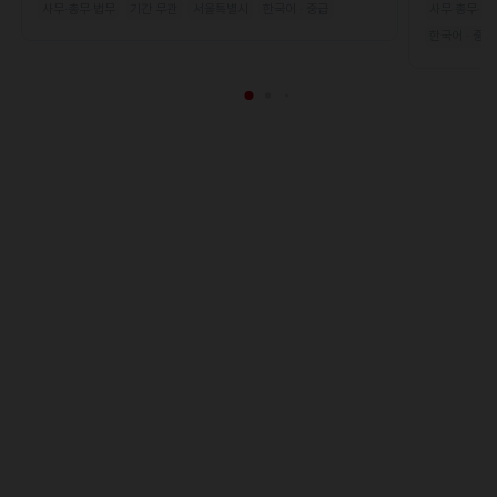
사무·총무·법무
기간 무관
서울특별시
한국어 · 중급
사무·총무·법
한국어 · 중급