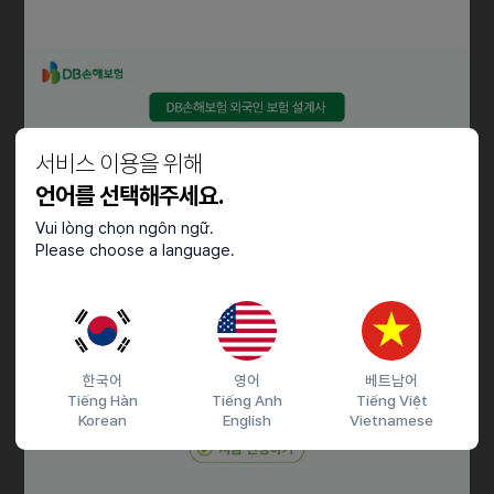
[네일 케어류 제품 기획]
· 글로벌 오호라 고객의 As-Is 셀프네일 경험을 진단하고 제품적 To-
Be 솔루션 제안
· 전환율 및 수익성 개선을 위한 기존 케어 제품 패키지 및 USP 재기획
자격요건
서비스 이용을 위해
언어를 선택해주세요.
· 글로벌 뷰티 혹은 소비재 비즈니스에 관심이 있으신 분
· 데이터를 기반으로 해결해야 할 문제와 그 핵심 고객을 정의할 수 있는
Vui lòng chọn ngôn ngữ.
Please choose a language.
분
· 주인의식을 갖고 제품 기획부터 마케팅, 런칭 프로세스를 A-Z 리딩할
수 있는 분
· 뷰티 혹은 소비재 창업이나 신사업 개발에 관심이 있으신 분
한국어
영어
베트남어
우대사항
Tiếng Hàn
Tiếng Anh
Tiếng Việt
Korean
English
Vietnamese
· 유관 경험이 있으신 분
· 평소 네일 아트 혹은 화장품을 좋아하시는 분
· 언어 능력 혹은 거주 경험을 통해 미국, 일본 시장에 대한 이해도가