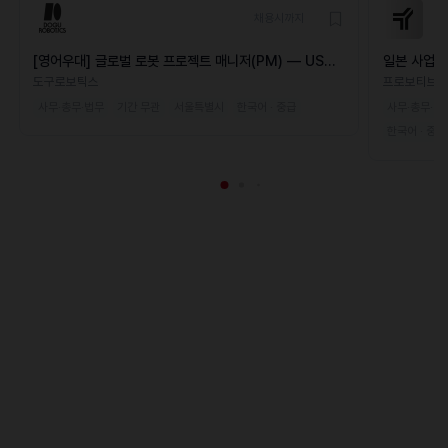
채용시까지
[영어우대] 글로벌 로봇 프로젝트 매니저(PM) — US
일본 사업 
Market
도구로보틱스
프로보티브
사무·총무·법무
기간 무관
서울특별시
한국어 · 중급
사무·총무·법
한국어 · 중급