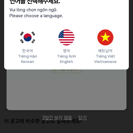
언어를 선택해주세요.
우대사항
Vui lòng chọn ngôn ngữ.
Please choose a language.
ㆍERP 프로그램 사용 가능
ㆍ컴퓨터 능숙하신 분
접수기간 및 방법
한국어
영어
베트남어
Tiếng Hàn
Tiếng Anh
Tiếng Việt
마감일
26.06.14 (일)
Korean
English
Vietnamese
지원 방법
간편 입사 지원
이력서조건
담당자 정보
이메일
전화번호
비공개
3일간 보지 않음
닫기
이 공고와 비슷한 공고도 살펴보세요!