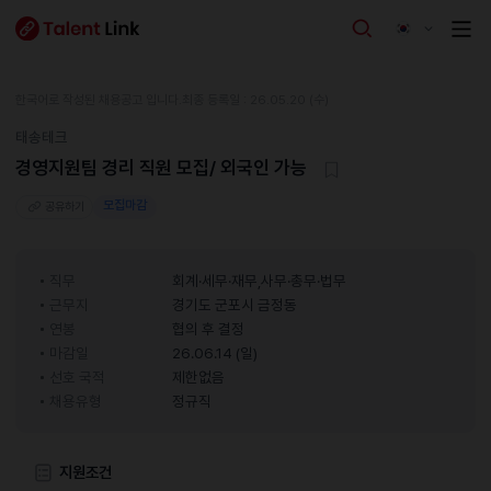
한국어로 작성된 채용공고 입니다.
최종 등록일 : 26.05.20 (수)
태송테크
경영지원팀 경리 직원 모집/ 외국인 가능
모집마감
공유하기
직무
회계·세무·재무,사무·총무·법무
근무지
경기도 군포시 금정동
연봉
협의 후 결정
마감일
26.06.14 (일)
선호 국적
제한없음
채용유형
정규직
지원조건