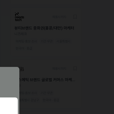
채용시까지
뷰티브랜드 중화권(홍콩/대만) 마케터
니즈테크
마케팅·홍보·조사
기간 무관
서울특별시
한국어 · 중급
채용시까지
코스메틱 브랜드 글로벌 커머스 마케팅
매니저
대라
마케팅·홍보·조사
기간 무관
서울특별시 강남구
한국어 · 중급