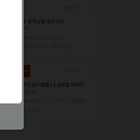
채용시까지
일본 유학상담 3년 이상
더유학
마케팅·홍보·조사
기간 무관
서울특별시 강남구
한국어 · 고급
채용시까지
[인턴] [뷰티&헬스] 글로벌 마케터
미오컴퍼니
마케팅·홍보·조사
기간 무관
서울특별시
한국어 · 중급