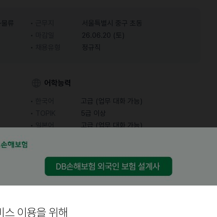
·물류
근무지
서울특별시 중구 초동
마감일
26.06.20 (토)
채용유형
정규직
어학능력
한국어
고급 (업무 대화 가능)
TOPIK
5급 이상
일본어
고급 (업무 대화 가능)
비스 이용을 위해
응