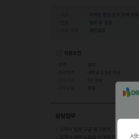
직무
마케팅·홍보·조사,구매·자재
연봉
협의 후 결정
선호 국적
제한없음
지원조건
경력
경력
최종학력
대학교 2,3년 이상
근무기간
1년 이상
근무요일
평일
담당업무
• 고객사 일본 구글 광고분석
서
• 고객사 일본 쇼핑몰 운영에 따른 문의 대