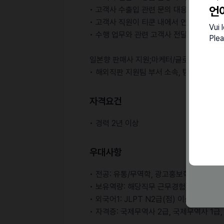
언
• 고객사 수출입 관련 문의 대응
• 고객사 직원이 티쿤 내에서 연수 시 교육
Vui 
• 수행 업무와 관련 고객사 전달 및 홍보용
Plea
일본향 판매사 지원;마케터/글로벌이커머스
• 해외직판 지원팀 부서 소속, 팀원 직책으
자격요건
• 경력 2년 이상
우대사항
• 전공: 유통/무역학, 광고홍보학, 일어일문
• 보유역량: 해당직무 근무경험, 일본어 가능
• 외국어1: JLPT N2급(점) 이상, BJT J2
• 자격증: 국제무역사 2급, 국제무역사 1