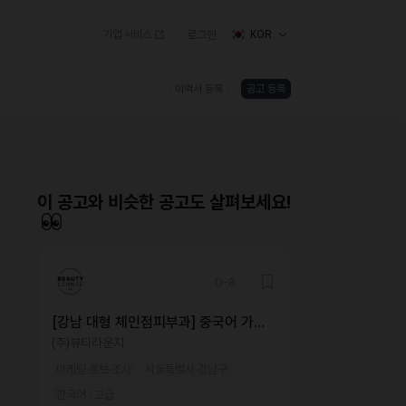
기업 서비스
로그인
KOR
이력서 등록
공고 등록
)
이 공고와 비슷한 공고도 살펴보세요!
D-8
[강남 대형 체인점피부과] 중국어 가능
해외 마케터 모집
(주)뷰티라운지
마케팅·홍보·조사
서울특별시 강남구
한국어 · 고급