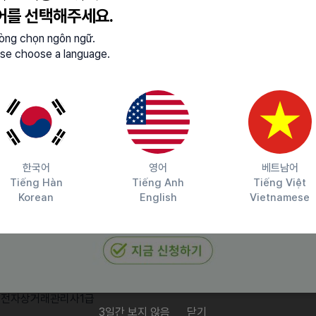
어를 선택해주세요.
 업무 대응
lòng chọn ngôn ngữ.
으로 기사 작성
se choose a language.
/수출입/글쓰기
로 함께할 예정이에요.
한국어
영어
베트남어
Tiếng Hàn
Tiếng Anh
Tiếng Việt
Korean
English
Vietnamese
학
자, 컴퓨터활용능력 우수, 통계분석능숙자, Shopify 이해
급(점) 이상, TOPIK 5급(점) 이상
급, 전자상거래관리사1급
3일간 보지 않음
닫기