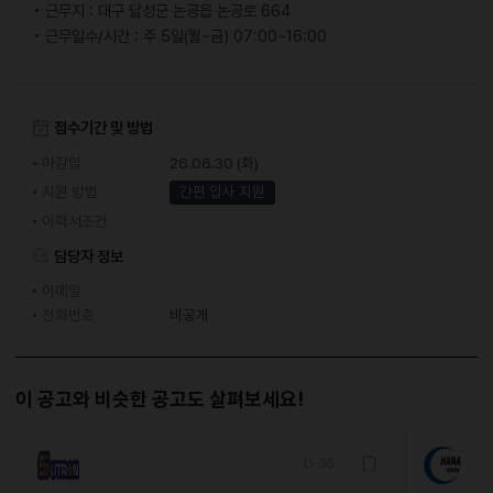
• 근무지 : 대구 달성군 논공읍 논공로 664
• 근무일수/시간 : 주 5일(월~금) 07:00~16:00
접수기간 및 방법
마감일
26.06.30 (화)
지원 방법
간편 입사 지원
이력서조건
담당자 정보
이메일
전화번호
비공개
이 공고와 비슷한 공고도 살펴보세요!
D-35