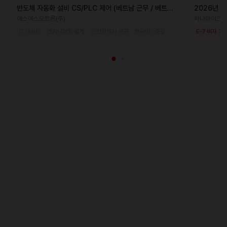
반도체 자동화 설비 CS/PLC 제어 (베트남 근무 / 베트남
2026년 
인 가능)
에스에스오트론(주)
하나마이크
IT·데이터
엔지니어링·설계
인천광역시 서구
한국어 · 중급
E-7 비자 지