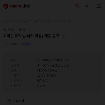
한국어로 작성된 채용공고 입니다.
최종 등록일 : 26.05.27 (수)
한세모빌리티(주)
외국인 유학생(석사 이상) 채용 공고
모집마감
공유하기
직무
연구·R&D,엔지니어링·설계
근무지
대구광역시 달성군 논공읍
연봉
51,000,000 원
마감일
26.06.30 (화)
선호 국적
제한없음
채용유형
정규직
지원조건