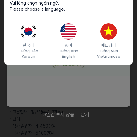
Vui lòng chọn ngôn ngữ.
• 기계공학(동역학, 트라이볼로지, 재료역학, CAE) 또는 자동차공학
Please choose a language.
전공
• 한국어 및 영어 비즈니스 수준 의사소통 가능자
• 해외 출장에 결격사유가 없는 자
우대사항
한국어
영어
베트남어
Tiếng Hàn
Tiếng Anh
Tiếng Việt
• TOPIK 4급 이상 보유자
Korean
English
Vietnamese
• 사회통합프로그램(KIIP) 5단계 이수자
• AutoCAD, UG NX, CATIA 등 CAD 활용 가능자
• 정부초청 장학생(GKS)
• MS Office 활용 능력 우수자
근로조건
• 고용형태 : 정규직(수습 3개월)
3일간 보지 않음
닫기
• 급여
- 석사 졸업자 : 4,450만원
- 박사 졸업자 : 5,100만원