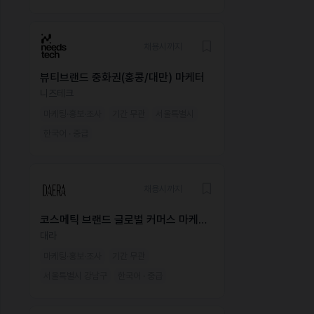
채용시까지
뷰티브랜드 중화권(홍콩/대만) 마케터
니즈테크
마케팅·홍보·조사
기간 무관
서울특별시
한국어 · 중급
채용시까지
코스메틱 브랜드 글로벌 커머스 마케팅
매니저
대라
마케팅·홍보·조사
기간 무관
서울특별시 강남구
한국어 · 중급