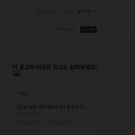
기업 서비스
로그인
KOR
이력서 등록
공고 등록
)
이 공고와 비슷한 공고도 살펴보세요!
D-8
[강남 대형 체인점피부과] 중국어 가능
해외 마케터 모집
(주)뷰티라운지
마케팅·홍보·조사
서울특별시 강남구
한국어 · 고급