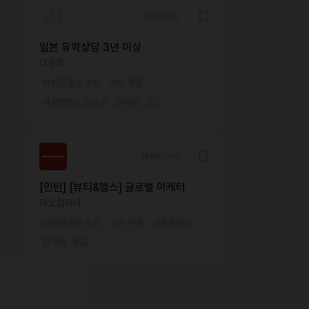
채용시까지
일본 유학상담 3년 이상
더유학
마케팅·홍보·조사
기간 무관
서울특별시 강남구
한국어 · 고급
채용시까지
[인턴] [뷰티&헬스] 글로벌 마케터
미오컴퍼니
마케팅·홍보·조사
기간 무관
서울특별시
한국어 · 중급