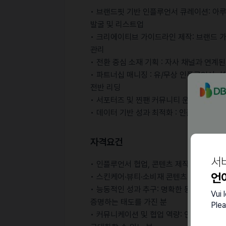
• 브랜드핏 기반 인플루언서 큐레이션: 아
발굴 및 리스트업
• 크리에이티브 가이드라인 제작: 브랜드 
관리
• 전환 중심 소재 기획 : 자사 채널과 연계
• 파트너십 매니징 : 유/무상 인플루언서,
전반 리딩
• 서포터즈 및 찐팬 커뮤니티 운영 : 브랜
• 데이터 기반 성과 최적화 : 인플루언서 콘
자격요건
서
• 인플루언서 협업, 콘텐츠 제작, 광고 크
언
• 스킨케어·뷰티·소비재 콘텐츠 기획 또는 
• 능동적인 성과 추구: 명확한 동기부여를
Vui 
증명하는 태도를 가진 분
Plea
• 커뮤니케이션 및 협업 역량: 인플루언서 