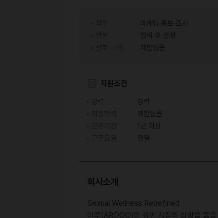
직무
마케팅·홍보·조사
연봉
협의 후 결정
선호 국적
제한없음
지원조건
경력
경력
최종학력
제한없음
근무기간
1년 이상
근무요일
평일
회사소개
Sexual Wellness Redefined
아루(AROOO)와 함께 시장의 상방을 뚫