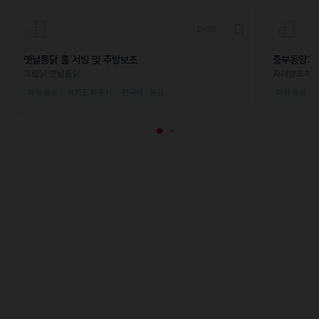
D-16
옛날통닭 홀 서빙 및 주방보조
중부동양꼬
그립닭 옛날통닭
자매양꼬치
외식·음료
경기도 파주시
한국어 · 중급
외식·음료