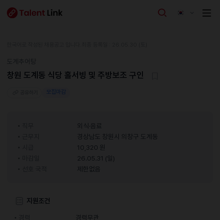
한국어로 작성된 채용공고 입니다.
최종 등록일 : 26.05.30 (토)
도계추어탕
창원 도계동 식당 홀서빙 및 주방보조 구인
모집마감
공유하기
직무
외식·음료
근무지
경상남도 창원시 의창구 도계동
시급
10,320 원
마감일
26.05.31 (일)
선호 국적
제한없음
지원조건
경력
경력무관