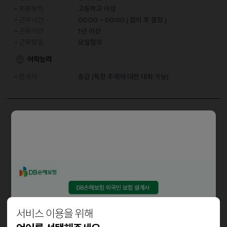
최종학력
고등학교 이상
근무시간
00:00 ~ 00:00 ( 협의 후 결정 )
근무기간
1년 이상
근무요일
요일협의
어학능력
한국어
중급 (특정 주제에 대한 대화 가능)
담당업무
홀 담당 및 주방보조
근로조건
근무요일
(면접 후 일정 협의 가능)
근무시간
서비스 이용을 위해
1. 월~금 오전반 11시~15시 (4시간)