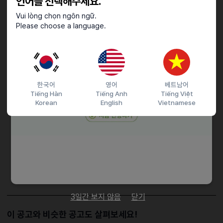
언어를 선택해주세요.
2. 월~금 오후반 17시~21시 (4시간)
3. 토~일 오전반 11시~15시 (4시간)
Vui lòng chọn ngôn ngữ.
Please choose a language.
4. 토~일 오후반 17시~21시 (4시간)
>>오전오후 중복 가능자 환영
한국어
영어
베트남어
접수기간 및 방법
Tiếng Hàn
Tiếng Anh
Tiếng Việt
Korean
English
Vietnamese
마감일
26.05.31 (일)
지원 방법
문자지원
이력서조건
담당자 정보
이메일
qlqh1325@naver.com
전화번호
050408054487
3일간 보지 않음
닫기
이 공고와 비슷한 공고도 살펴보세요!