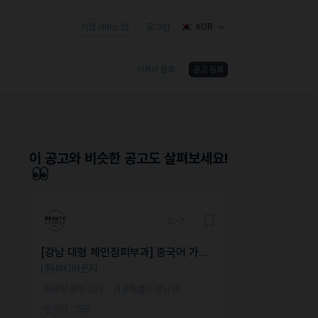
기업 서비스
로그인
KOR
이력서 등록
공고 등록
)
이 공고와 비슷한 공고도 살펴보세요!
D-7
[강남 대형 체인점피부과] 중국어 가능
해외 마케터 모집
(주)뷰티라운지
마케팅·홍보·조사
서울특별시 강남구
한국어 · 고급