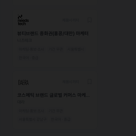
채용시까지
뷰티브랜드 중화권(홍콩/대만) 마케터
니즈테크
마케팅·홍보·조사
기간 무관
서울특별시
한국어 · 중급
채용시까지
코스메틱 브랜드 글로벌 커머스 마케팅
매니저
대라
마케팅·홍보·조사
기간 무관
서울특별시 강남구
한국어 · 중급