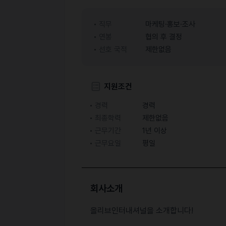
직무
마케팅·홍보·조사
연봉
협의 후 결정
선호 국적
제한없음
지원조건
경력
경력
최종학력
제한없음
근무기간
1년 이상
근무요일
평일
회사소개
올리브인터내셔널을 소개합니다!