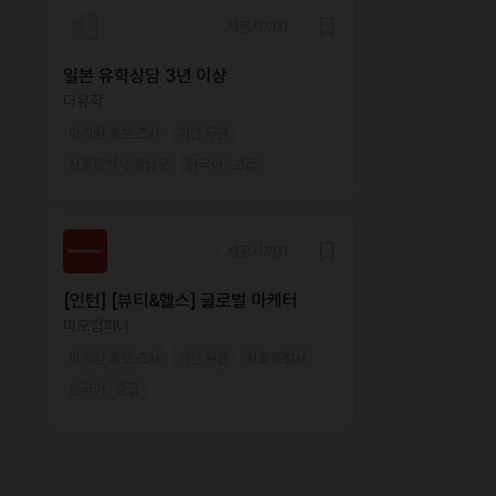
채용시까지
일본 유학상담 3년 이상
더유학
마케팅·홍보·조사
기간 무관
서울특별시 강남구
한국어 · 고급
채용시까지
[인턴] [뷰티&헬스] 글로벌 마케터
미오컴퍼니
마케팅·홍보·조사
기간 무관
서울특별시
한국어 · 중급