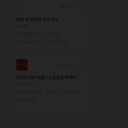
채용시까지
일본 유학상담 3년 이상
더유학
마케팅·홍보·조사
기간 무관
서울특별시 강남구
한국어 · 고급
채용시까지
[인턴] [뷰티&헬스] 글로벌 마케터
미오컴퍼니
마케팅·홍보·조사
기간 무관
서울특별시
한국어 · 중급