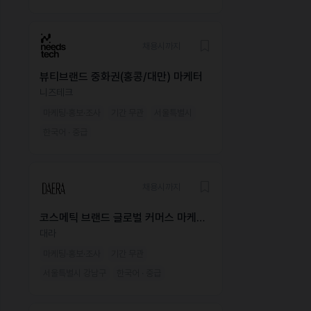
채용시까지
뷰티브랜드 중화권(홍콩/대만) 마케터
니즈테크
마케팅·홍보·조사
기간 무관
서울특별시
한국어 · 중급
채용시까지
코스메틱 브랜드 글로벌 커머스 마케팅
매니저
대라
마케팅·홍보·조사
기간 무관
서울특별시 강남구
한국어 · 중급