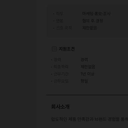
직무
마케팅·홍보·조사
연봉
협의 후 결정
선호 국적
제한없음
지원조건
경력
경력
최종학력
제한없음
근무기간
1년 이상
근무요일
평일
회사소개
압도적인 제품 만족감과 브랜드 경험을 통해