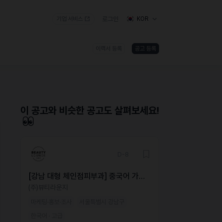
기업 서비스
로그인
KOR
이력서 등록
공고 등록
)
이 공고와 비슷한 공고도 살펴보세요!
D-8
[강남 대형 체인점피부과] 중국어 가능
해외 마케터 모집
(주)뷰티라운지
마케팅·홍보·조사
서울특별시 강남구
한국어 · 고급