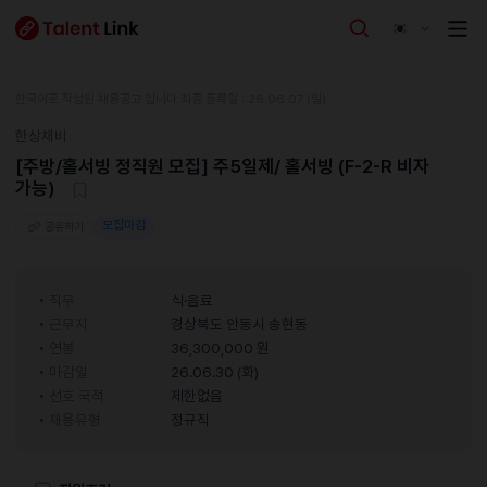
한국어로 작성된 채용공고 입니다.
최종 등록일 : 26.06.07 (일)
한상채비
[주방/홀서빙 정직원 모집] 주5일제/ 홀서빙 (F-2-R 비자
가능)
모집마감
공유하기
직무
식·음료
근무지
경상북도 안동시 송현동
연봉
36,300,000 원
마감일
26.06.30 (화)
선호 국적
제한없음
채용유형
정규직