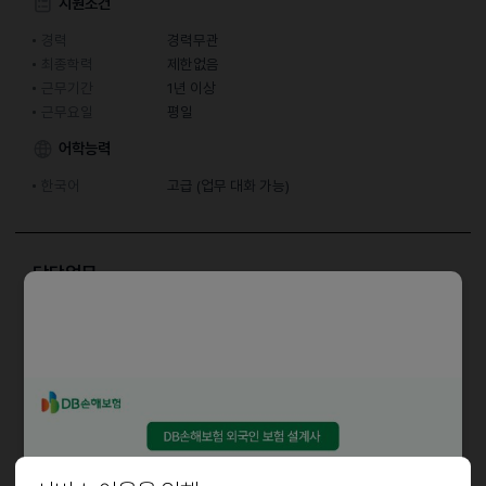
지원조건
경력
경력무관
최종학력
제한없음
근무기간
1년 이상
근무요일
평일
어학능력
한국어
고급 (업무 대화 가능)
담당업무
- 주방 직원
- 홀 직원 (오전 파트타임)
자격요건
초보가능, 경력자 우대
F2R비자 외국인 가능