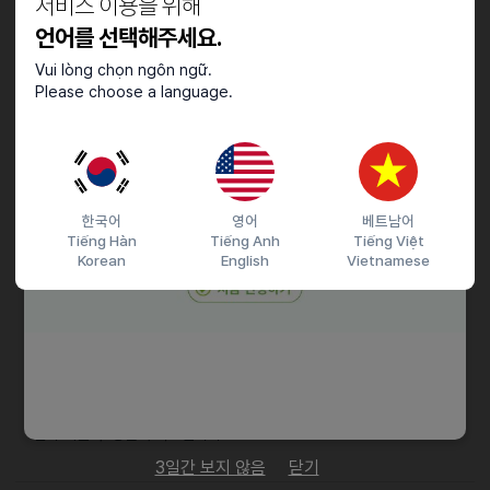
서비스 이용을 위해
정상 소득신고 안되는 분은 지원 불가
언어를 선택해주세요.
근로조건
Vui lòng chọn ngôn ngữ.
Please choose a language.
[주방 파트]
근무시간 : 10:00 ~ 21:00
* 휴게시간 90분 포함
근무일 : 주5일근무
한국어
영어
베트남어
[홀파트]
Tiếng Hàn
Tiếng Anh
Tiếng Việt
근무시간 : 10:00 ~ 21:00
Korean
English
Vietnamese
* 휴게시간 90분 포함
* 반타임 협의 가능
근무일: 주5일근무
채용절차
전화 지원 후 방문 부탁드립니다.
3일간 보지 않음
닫기