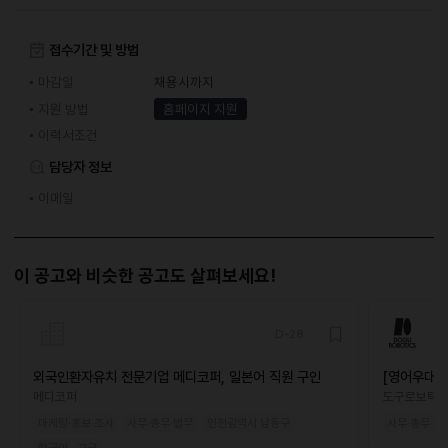
접수기간 및 방법
마감일
채용시까지
지원 방법
홈페이지 지원
이력서조건
담당자 정보
이메일
이 공고와 비슷한 공고도 살펴보세요!
D-28
외국인환자유치 전문기업 메디코퍼, 일본어 직원 구인
[영어우대]
Market
메디코퍼
도구로보틱
마케팅·홍보·조사
사무·총무·법무
인천광역시 남동구
사무·총무·법
한국어 · 고급