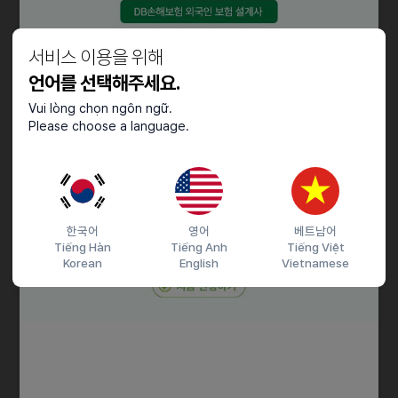
일요일 08시 ~ 19시
주 2회 근무
월 100만원 (식사 제공 없음)
서비스 이용을 위해
언어를 선택해주세요.
■ 카운터
시급 11000원
Vui lòng chọn ngôn ngữ.
Please choose a language.
13시~18시 (월~토)
퇴직금, 명절보너스, 주유수당
기타
한국어
영어
베트남어
Tiếng Hàn
Tiếng Anh
Tiếng Việt
전화 후 방문 / 부재시 문자 요망
Korean
English
Vietnamese
접수기간 및 방법
마감일
26.06.30 (화)
지원 방법
문자지원