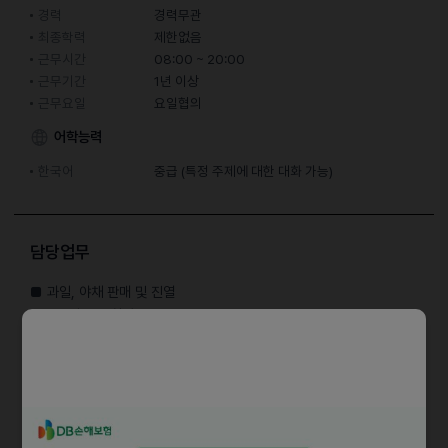
경력
경력무관
최종학력
제한없음
근무시간
08:00 ~ 20:00
근무기간
1년 이상
근무요일
요일협의
어학능력
한국어
중급 (특정 주제에 대한 대화 가능)
담당업무
■ 과일, 야채 판매 및 진열
※ 주 6일 (주 1회 휴무)
08시~20시
월 400만원 (점심 제공시 375만원)
1년 근무시 퇴직금 지급, 명절 보너스 및 여름휴가 제공
※ 주말
토요일 08시~20시