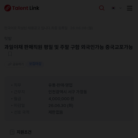
한국어로 작성된 채용공고 입니다.
최종 등록일 : 26.06.08 (월)
텃밭
과일야채 판매직원 평일 및 주말 구함 외국인가능 중국교포가능
모집마감
공유하기
직무
유통·판매·영업
근무지
인천광역시 서구 가정동
월급
4,000,000 원
마감일
26.06.30 (화)
선호 국적
제한없음
지원조건