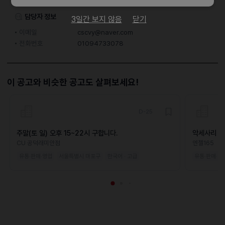
이력서조건
담당자 정보
3일간 보지 않음
닫기
이메일
cscvy@naver.com
전화번호
01094733078
이 공고와 비슷한 공고도 살펴보세요!
D-25
주말(토 일) 오후 15~22시 구합니다.
악세사리 매
CU 공덕래미안점
엔젤165
유통·판매·영업
서울특별시 마포구
한국어 · 고급
유통·판매·영