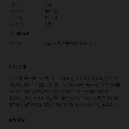
경력
경력
최종학력
제한없음
근무기간
1년 이상
근무요일
평일
어학능력
한국어
중급 (특정 주제에 대한 대화 가능)
회사소개
페블스퀘어는 PIM아키텍처를 기반으로 AI 반도체 설계와 AI 솔루션을
개발하는 팹리스 기업입니다. 폰 노이만(Von Neumann)구조의 한계를
극복하기 위해 고성능/초저전력의 PIM기반 AI 반도체를 성공적으로
양산하고, 멀티 코어 AI 반도체를 개발하여 국내외에서 실증 중이며 AI
반도체 상용화와 활용 촉진을 위해 다양한 AI 솔루션을 개발 중입니다.
담당업무