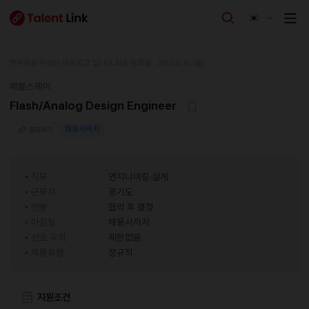
한국어로 작성된 채용공고 입니다.
최종 등록일 : 26.06.15 (월)
페블스퀘어
Flash/Analog Design Engineer
채용시까지
공유하기
직무
엔지니어링·설계
근무지
경기도
연봉
협의 후 결정
마감일
채용시까지
선호 국적
제한없음
채용유형
정규직
지원조건