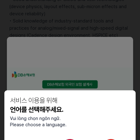
(device physics, layout effects, sub-micron effects and
device reliability)
• Solid knowledge of industry-standard tools and
practices for analog/mixed-signal and high-speed digital
designs (Cadence design environment, HSPICE etc)
• Able to analyze and lead characterization data from lab
and volume testing
• Able to build VerilogA/AMS behavioral models is a plus.
• Excellent communication skills both verbal and written
for documentation and reporting
Education and Experience
• BS (or higher degree) in Electrical Engineering or
서비스 이용을 위해
related disciplines
• Experience Required: 8+ Years
언어를 선택해주세요.
Vui lòng chọn ngôn ngữ.
근로조건
Please choose a language.
• 최적의 장비와 근무 환경을 만들어 드려요.