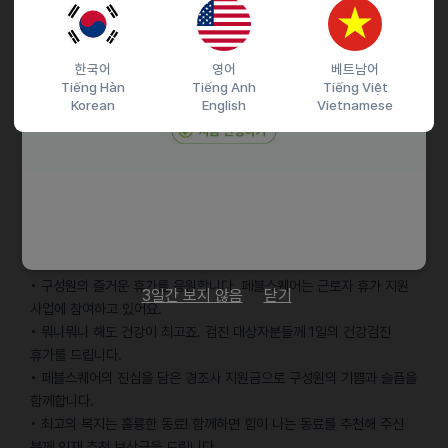
• 업무 역량 향상을 위해 교육비를 무제한 지원합니다.
• 분 단위로 운영되는 8~10시 시차출퇴근제로 출근 시간을 여유롭게!
• 맛있는 점심 식사를 제공합니다. 늦게까지 열일할 땐 더 맛있는 저녁
한국어
영어
베트남어
식사도 책임집니다.
Tiếng Hàn
Tiếng Anh
Tiếng Việt
• 먹고 싶은 간식과 음료를 무한 제공해 드려요.
Korean
English
Vietnamese
• 생일 축하합니다! 생일을 맞은 구성원에게 1일의 생일 휴가를
드립니다.
• 원활한 소통은 모든 업무의 기본 ─ 페블스퀘어가 휴대폰 이용료를
보조해 드립니다.
• 가벼운 마음으로 맛있게 먹으며 즐기는 점심 회식으로 기분 전환!
• 워라밸도 놓치지 않을 거예요! 사유를 묻지 않는 연차/반차/반반차
제도를 운영합니다.
• 구성원의 즐거운 휴가를 응원합니다. 페블스퀘어는 근로자 휴가 지원
3일간 보지 않음
닫기
사업에 참여하고 있어요.
• 뭐니뭐니 해도 건강이 최고죠. 검진 대상자분들께 1일의 건강검진
휴가를 드립니다.
• 페블스퀘어의 진심을 담은 경조사 지원금으로 구성원의 기쁨과 슬픔을
함께합니다.
• 최고의 복지는 훌륭한 동료! 함께하면 힘이 나는 동료를 추천해 주신
분께 인재 추천 보상금을 드립니다.