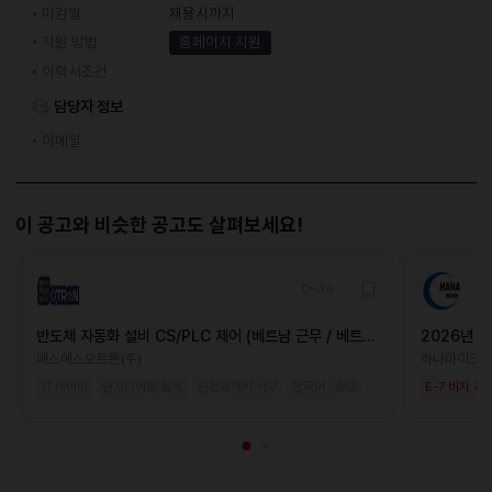
마감일
채용시까지
지원 방법
홈페이지 지원
이력서조건
담당자 정보
이메일
이 공고와 비슷한 공고도 살펴보세요!
D-36
반도체 자동화 설비 CS/PLC 제어 (베트남 근무 / 베트남
2026년 
인 가능)
에스에스오트론(주)
하나마이크
IT·데이터
엔지니어링·설계
인천광역시 서구
한국어 · 중급
E-7 비자 지