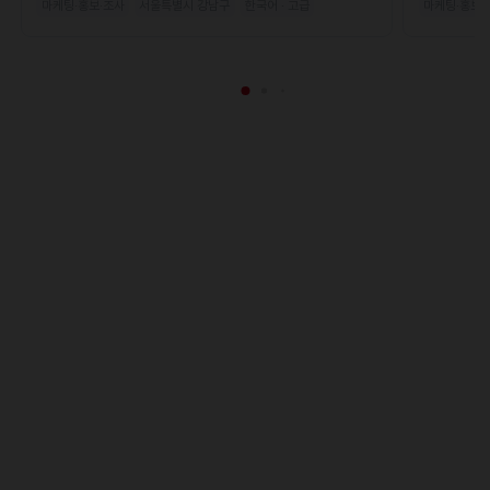
마케팅·홍보·조사
서울특별시 강남구
한국어 · 고급
마케팅·홍보·