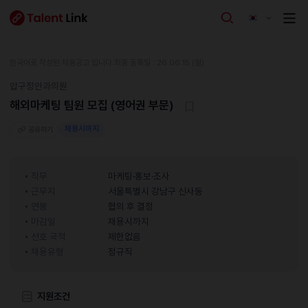
한국어로 작성된 채용공고 입니다.
최종 등록일 : 26.06.15 (월)
압구정안과의원
해외마케팅 팀원 모집 (영어권 부문)
채용시까지
공유하기
직무
마케팅·홍보·조사
근무지
서울특별시 강남구 신사동
연봉
협의 후 결정
마감일
채용시까지
선호 국적
제한없음
채용유형
정규직
지원조건