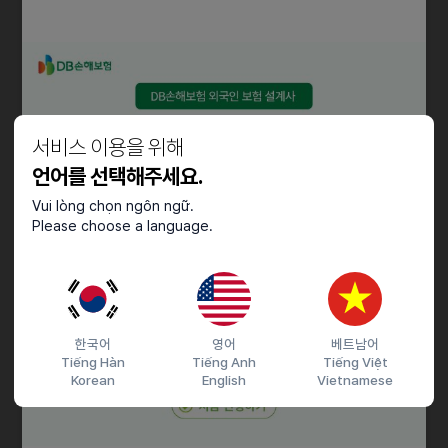
- 영어/한국어 커뮤니케이션 가능자
- 컴퓨터 활용능력 우수자
- 한국 근무 가능한 비자 소지자
우대사항
서비스 이용을 위해
- 병의원 마케팅 경험 있으신 분
- 외국인 환자 유치 에이전시 근무 경험이 있으신 분
언어를 선택해주세요.
Vui lòng chọn ngôn ngữ.
근로조건
Please choose a language.
- 주 5일 (목요일, 일요일 휴진)
- 월 ~ 수 : 9:30 ~ 6:30
- 금요일 : 9:30 ~ 7:30
- 토요일 : 9:00 ~ 4:00
한국어
영어
베트남어
Tiếng Hàn
Tiếng Anh
Tiếng Việt
Korean
English
Vietnamese
채용절차
서류접수 ▶ 02. 서류심사 ▶ 03. 면접진행 ▶ 04. 최종합격