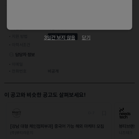
접수기간 및 방법
마감일
채용시까지
지원 방법
간편 입사 지원
3일간 보지 않음
닫기
이력서조건
담당자 정보
이메일
전화번호
비공개
이 공고와 비슷한 공고도 살펴보세요!
D-7
[강남 대형 체인점피부과] 중국어 가능 해외 마케터 모집
뷰티브랜드 
(주)뷰티라운지
니즈테크