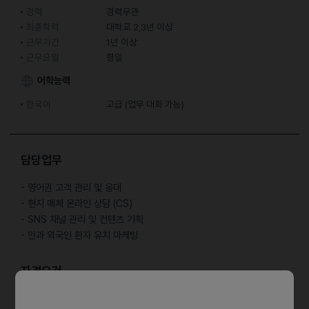
경력
경력무관
최종학력
대학교 2,3년 이상
근무기간
1년 이상
근무요일
평일
어학능력
한국어
고급 (업무 대화 가능)
담당업무
- 영어권 고객 관리 및 응대
- 현지 매체 온라인 상담 (CS)
- SNS 채널 관리 및 컨텐츠 기획
- 안과 외국인 환자 유치 마케팅
자격요건
- 초대졸 이상