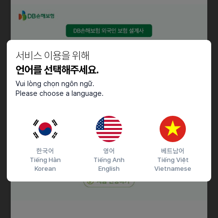
• 아티스트 디지털 마케팅 전략 수립
자격요건
서비스 이용을 위해
• 비즈니스 수준의 일본어 및 한국어 능통자 (JLPT N1 수준 이상,
통역가능자, 비즈니스 매너 필수)
언어를 선택해주세요.
• 콘텐츠/엔터테인먼트/미디어 산업 경력 3~7년 (일본 시장 대상
Vui lòng chọn ngôn ngữ.
프로젝트를 성공적으로 리드해 본 경험 우대)
Please choose a language.
• 탁월한 문서 작성 능력 및 관리
• 커뮤니케이션 능력: 다양한 이해관계자(제작진, 광고주, 대행사)
사이에서 원활한 조율이 가능한 분
우대사항
한국어
영어
베트남어
Tiếng Hàn
Tiếng Anh
Tiếng Việt
콘텐츠 제작 및 광고 제작 경력 우대
Korean
English
Vietnamese
근로조건
• 자율 출 퇴근제(오전 7~11시 사이 출근)