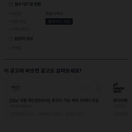
접수기간 및 방법
마감일
채용시까지
지원 방법
홈페이지 지원
이력서조건
담당자 정보
이메일
이 공고와 비슷한 공고도 살펴보세요!
D-8
[강남 대형 체인점피부과] 중국어 가능 해외 마케터 모집
뷰티브랜드 
(주)뷰티라운지
니즈테크
마케팅·홍보·조사
서울특별시 강남구
한국어 · 고급
마케팅·홍보·