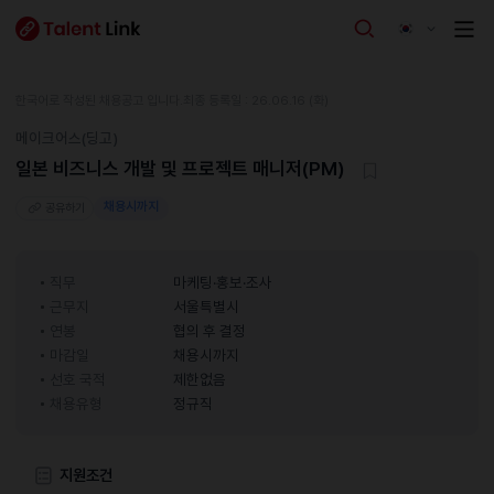
한국어로 작성된 채용공고 입니다.
최종 등록일 : 26.06.16 (화)
메이크어스(딩고)
일본 비즈니스 개발 및 프로젝트 매니저(PM)
채용시까지
공유하기
직무
마케팅·홍보·조사
근무지
서울특별시
연봉
협의 후 결정
마감일
채용시까지
선호 국적
제한없음
채용유형
정규직
지원조건