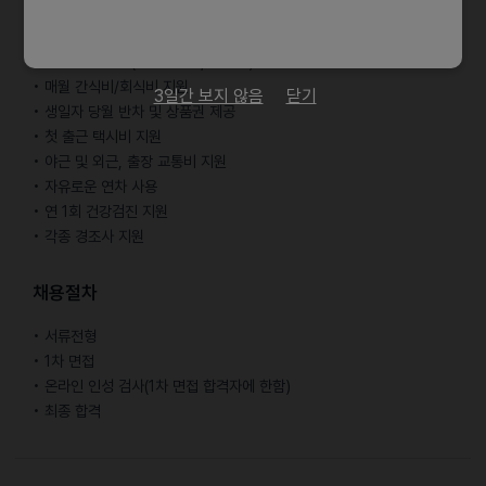
• 매월 마지막 주 월요일 휴무
• 업무 관련 교육비, 도서 구입비 지원
• 사내 카페 지원(카페테리아, 테라스)
• 매월 간식비/회식비 지원
3일간 보지 않음
닫기
• 생일자 당월 반차 및 상품권 제공
• 첫 출근 택시비 지원
• 야근 및 외근, 출장 교통비 지원
• 자유로운 연차 사용
• 연 1회 건강검진 지원
• 각종 경조사 지원
채용절차
• 서류전형
• 1차 면접
• 온라인 인성 검사(1차 면접 합격자에 한함)
• 최종 합격