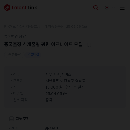
한국어로 작성된 채용공고 입니다.
최종 등록일 : 25.02.08 (토)
특허법인 성암
중국출장 스케줄링 관련 아르바이트 모집
모집마감
공유하기
직무
사무·회계,서비스
근무지
서울특별시 강남구 역삼동
시급
15,000 원 ( 협의 후 결정 )
마감일
25.04.05 (토)
선호 국적
중국
지원조건
경력
경력무관