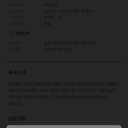
최종학력
제한없음
근무시간
00:00 ~ 00:00 ( 협의 후 결정 )
근무기간
6개월 ~ 1년
근무요일
평일
어학능력
한국어
중급 (특정 주제에 대한 대화 가능)
중국어
능숙 (원어민 수준)
회사소개
특허법인 성암은 1986년에 설립된 회사로 자본금 5,000만원, 매출액
88억 5,364만원, 사원수 60명 규모의 중소기업입니다. 서울 강남구
역삼동에 위치하고 있으며, 국내외 특허 및 상표 출원사업을 하고
있습니다.
담당업무