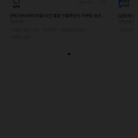
채용시까지
[메디큐브/에이프릴스킨] 홍콩 인플루언서 마케팅 보조 파
[금융권/오
트타이머
직원 채용
에이피알
전북은행 안
마케팅 · 홍보 · 조사
사무·회계
서울특별시 송파구
사무·회계
한국어 · 중급