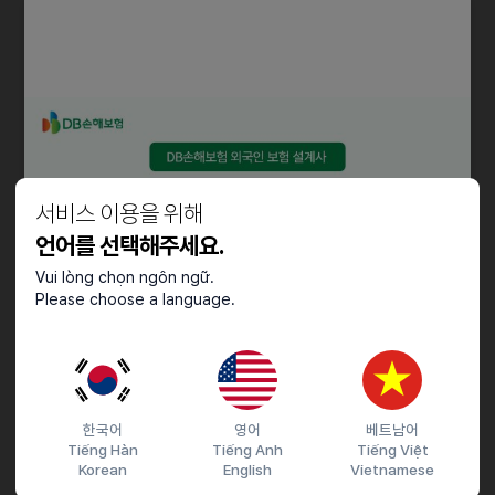
ㆍ3월 초의 중국출장 건 스케줄링 관련업무
자격요건
ㆍ학력 : 학력무관
ㆍ경력 : 경력무관 , 성별 무관
ㆍ중국인 유학생 등 중국어 능통자
서비스 이용을 위해
우대사항
언어를 선택해주세요.
ㆍ한글(HWP)가능,워드가능,대학휴학생
Vui lòng chọn ngôn ngữ.
ㆍ중국인 유학생 등 중국어 능통자
Please choose a language.
ㆍ6개월~1년이상 근무 가능 우대
채용절차
서류전형 > 면접 > 최종합격
한국어
영어
베트남어
Tiếng Hàn
Tiếng Anh
Tiếng Việt
Korean
English
Vietnamese
기타