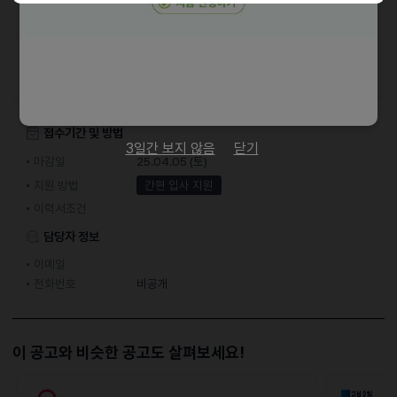
ㆍ근무기간 : 하루(일일) 단기 알바
ㆍ근무요일 : 조정가능
ㆍ근무시간 : 4시간~8시간 근무 예정 (조정가능)
접수기간 및 방법
3일간 보지 않음
닫기
마감일
25.04.05 (토)
지원 방법
간편 입사 지원
이력서조건
담당자 정보
이메일
전화번호
비공개
이 공고와 비슷한 공고도 살펴보세요!