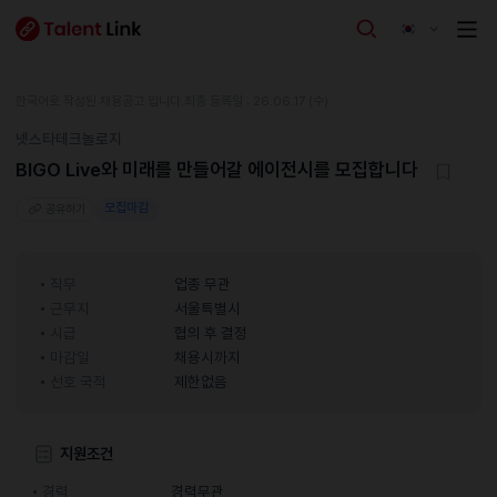
한국어로 작성된 채용공고 입니다.
최종 등록일 : 26.06.17 (수)
넷스타테크놀로지
BIGO Live와 미래를 만들어갈 에이전시를 모집합니다
모집마감
공유하기
직무
업종 무관
근무지
서울특별시
시급
협의 후 결정
마감일
채용시까지
선호 국적
제한없음
지원조건
경력
경력무관