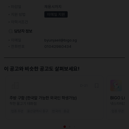
마감일
채용시까지
지원 방법
이메일 지원
이력서조건
담당자 정보
이메일
byunjaeil@bigo.sg
전화번호
01042980434
이 공고와 비슷한 공고도 살펴보세요!
D-21
주방 구함 (한국말 가능한 외국인 학생가능)
BIGO L
착한 물고기 태화점
넷스타테크
업종 무관
울산광역시 중구
한국어 · 중급
업종 무관