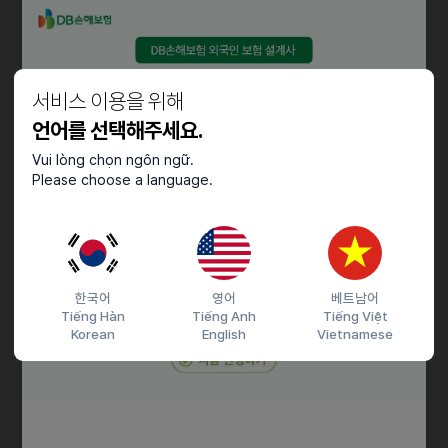
우대사항
- 기존 크리에이터, BJ, 스트리머, 인플루언서 네트워크 보유
서비스 이용을 위해
- 라이브 방송 플랫폼 또는 MCN 운영 경험
- 호스트 교육 및 매니지먼트 경험
언어를 선택해주세요.
- 월별 성과 데이터 관리가 가능한 팀
Vui lòng chọn ngôn ngữ.
- 신규 호스트 모집 및 온보딩을 빠르게 진행할 수 있는 파트너
Please choose a language.
- 이벤트, 프로모션, 콘텐츠 기획 역량 보유
근로조건
- BIGO Live Korea 공식 에이전시 파트너 활동
한국어
영어
베트남어
- 소속 호스트의 방송 성과와 수익 기준에 따라 에이전시 지원금 산정
Tiếng Hàn
Tiếng Anh
Tiếng Việt
- 신규·프로·루키 에이전시 성장 보너스 적용 가능
Korean
English
Vietnamese
- 지원금 및 보너스는 계약 조건과 플랫폼 정책에 따라 지급
- 소속 호스트 기준 미달, 규정 위반, 부정 캐스팅 발생 시 지원금 조정
또는 계약 제
한 가능