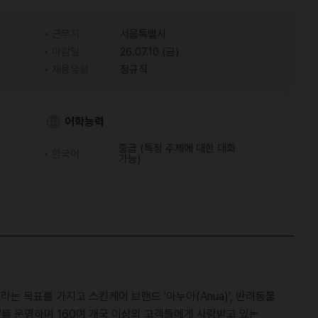
근무지
서울특별시
마감일
26.07.10 (금)
채용유형
정규직
어학능력
중급 (특정 주제에 대한 대화
한국어
가능)
lder'라는 목표를 가지고 스킨케어 브랜드 '아누아(Anua)', 반려동물
스'를 운영하며 160여 개국 이상의 고객들에게 사랑받고 있는