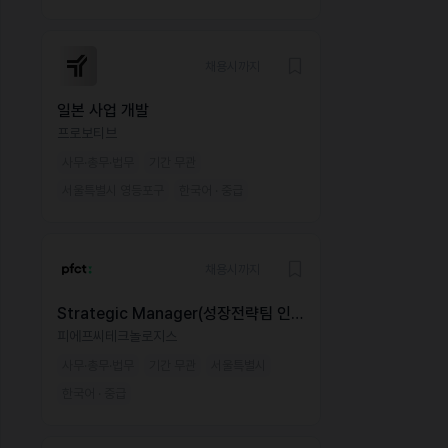
채용시까지
일본 사업 개발
프로보티브
사무·총무·법무
기간 무관
서울특별시 영등포구
한국어 · 중급
채용시까지
Strategic Manager(성장전략팀 인도
네시아담당자)
피에프씨테크놀로지스
사무·총무·법무
기간 무관
서울특별시
한국어 · 중급