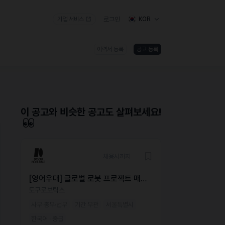
기업 서비스
로그인
KOR
이력서 등록
공고 등록
)
이 공고와 비슷한 공고도 살펴보세요!
채용시까지
[영어우대] 글로벌 로봇 프로젝트 매니
저(PM) — US Market
도구로보틱스
사무·총무·법무
기간 무관
서울특별시
한국어 · 중급