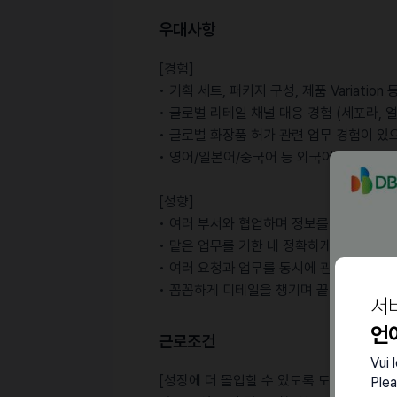
우대사항
[경험]
• 기획 세트, 패키지 구성, 제품 Variati
• 글로벌 리테일 채널 대응 경험 (세포라, 
• 글로벌 화장품 허가 관련 업무 경험이 있
• 영어/일본어/중국어 등 외국어 커뮤니케
[성향]
• 여러 부서와 협업하며 정보를 정리하고 
• 맡은 업무를 기한 내 정확하게 완수하는 
• 여러 요청과 업무를 동시에 관리하며 우
• 꼼꼼하게 디테일을 챙기며 끝까지 실행하
서
언
근로조건
Vui 
[성장에 더 몰입할 수 있도록 도움드리는 것
Plea