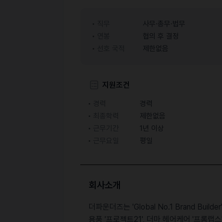
직무
사무·총무·법무
연봉
협의 후 결정
선호 국적
제한없음
지원조건
경력
경력
최종학력
제한없음
근무기간
1년 이상
근무요일
평일
회사소개
더파운더즈는 'Global No.1 Brand Bui
용품 '프로젝트21', 더마 헤어케어 '프롬랩