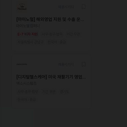
채용시까지
[마이노멀] 해외영업 지원 및 수출 운영
매니저
마이노멀컴퍼니
E-7 비자 지원
사무·총무·법무
기간 무관
서울특별시 강남구
한국어 · 중급
채용시까지
[디지털헬스케어] 미국 재활기기 영업 /
사업개발 3년 이상
엑소시스템즈
사무·총무·법무
기간 무관
경기도
한국어 · 중급