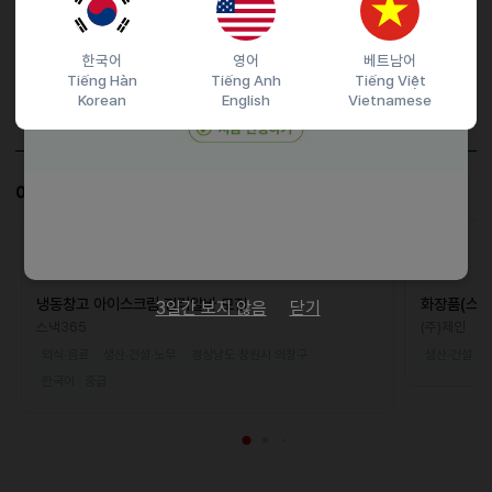
담당자 정보
이메일
classic_77@naver.com
한국어
영어
베트남어
Tiếng Hàn
Tiếng Anh
Tiếng Việt
전화번호
0312577377
Korean
English
Vietnamese
전화번호
01089947377
이 공고와 비슷한 공고도 살펴보세요!
D-17
냉동창고 아이스크림 정리알바 모집
화장품(스킨
3일간 보지 않음
닫기
모집(초보가
스낵365
(주)제인
외식·음료
생산·건설·노무
경상남도 창원시 의창구
생산·건설·노
한국어 · 중급