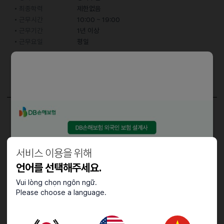
최종학력
제한없음
근무시간
10:00 ~ 19:00
근무기간
1년 이상
근무요일
평일
어학능력
한국어
중급 (특정 주제에 대한 대화 가능)
담당업무
플라스틱용기 포장
서비스 이용을 위해
언어를 선택해주세요.
접수기간 및 방법
Vui lòng chọn ngôn ngữ.
Please choose a language.
마감일
채용시까지
지원 방법
간편 입사 지원
문자지원
이력서조건