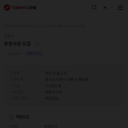
한국어로 작성된 채용공고 입니다.
최종 등록일 : 26.06.19 (금)
심포니
포장사원 모집
채용시까지
공유하기
직무
생산·건설·노무
근무지
경기도 수원시 영통구 매탄동
시급
10,320 원
마감일
채용시까지
선호 국적
제한없음
지원조건
경력
경력무관