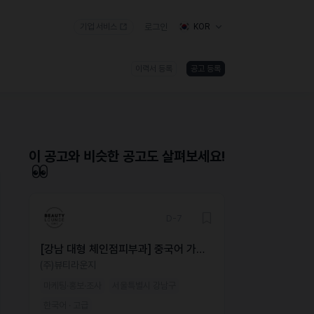
기업 서비스
로그인
KOR
이력서 등록
공고 등록
)
이 공고와 비슷한 공고도 살펴보세요!
D-7
[강남 대형 체인점피부과] 중국어 가능
해외 마케터 모집
(주)뷰티라운지
마케팅·홍보·조사
서울특별시 강남구
한국어 · 고급