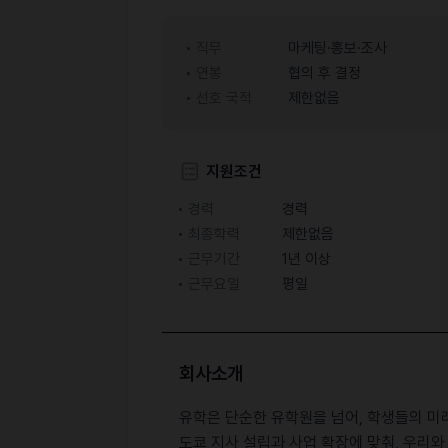
직무
마케팅·홍보·조사
연봉
협의 후 결정
선호 국적
제한없음
지원조건
경력
경력
최종학력
제한없음
근무기간
1년 이상
근무요일
평일
회사소개
유학은 단순한 유학원을 넘어, 학생들의 미
도쿄 지사 설립과 사업 확장에 맞춰, 우리