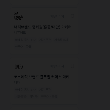
채용시까지
뷰티브랜드 중화권(홍콩/대만) 마케터
니즈테크
마케팅·홍보·조사
기간 무관
서울특별시
한국어 · 중급
채용시까지
코스메틱 브랜드 글로벌 커머스 마케팅
매니저
대라
마케팅·홍보·조사
기간 무관
서울특별시 강남구
한국어 · 중급