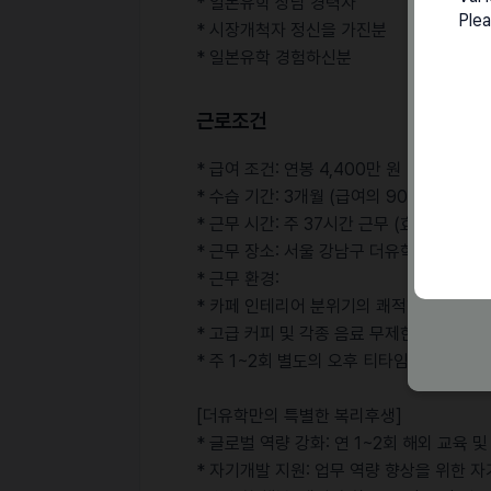
* 일본유학 상담 경력자
Plea
* 시장개척자 정신을 가진분
* 일본유학 경험하신분
근로조건
* 급여 조건: 연봉 4,400만 원
* 수습 기간: 3개월 (급여의 90% 지급)
* 근무 시간: 주 37시간 근무 (효율적인 
* 근무 장소: 서울 강남구 더유학 역삼센터
* 근무 환경:
* 카페 인테리어 분위기의 쾌적한 사무실
* 고급 커피 및 각종 음료 무제한 제공
* 주 1~2회 별도의 오후 티타임 및 간식 타
[더유학만의 특별한 복리후생]
* 글로벌 역량 강화: 연 1~2회 해외 교육 
* 자기개발 지원: 업무 역량 향상을 위한 