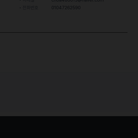
이메일
choa486013@naver.com
전화번호
01047262590