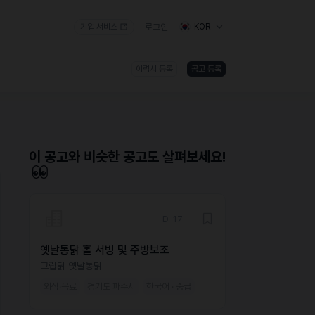
기업 서비스
로그인
KOR
이력서 등록
공고 등록
)
이 공고와 비슷한 공고도 살펴보세요!
D-17
옛날통닭 홀 서빙 및 주방보조
그립닭 옛날통닭
외식·음료
경기도 파주시
한국어 · 중급