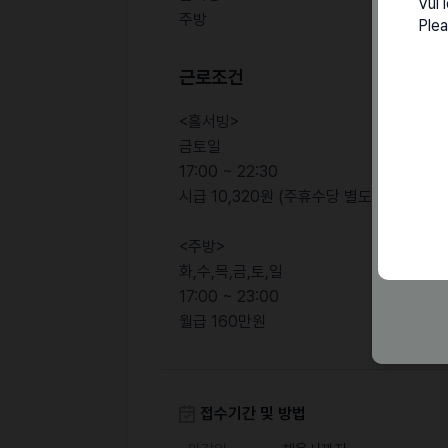
Vui 
주방
Plea
근로조건
<홀서빙>
금토일
17:00 ~ 22:30
시급 10,320원 (주휴수당 별도 지급)
<주방>
화,수,목,금,토,일
17:00 ~ 23:00
월급 160만원
접수기간 및 방법