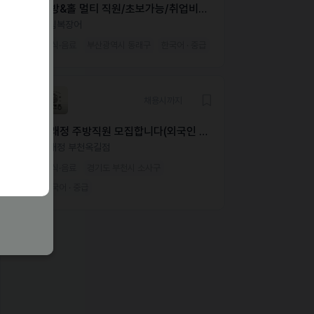
주방&홀 멀티 직원/초보가능/취업비자
필수
송림복장어
외식·음료
부산광역시 동래구
한국어 · 중급
채용시까지
동래정 주방직원 모집합니다(외국인 가
능)
동래정 부천옥길점
외식·음료
경기도 부천시 소사구
한국어 · 중급