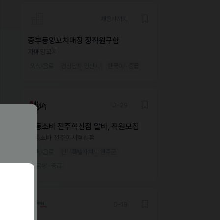
채용시까지
중부동양꼬치매장 정직원구함
자매양꼬치
외식·음료
경상남도 양산시
한국어 · 중급
D-29
삼동소바 전주혁신점 알바, 직원모집
삼동소바 전주이서혁신점
외식·음료
전북특별자치도 완주군
한국어 · 중급
D-19