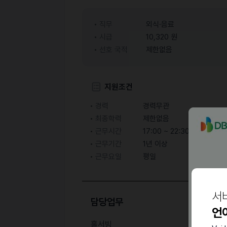
직무
외식·음료
시급
10,320 원
선호 국적
제한없음
지원조건
경력
경력무관
최종학력
제한없음
근무시간
17:00 ~ 22:30
근무기간
1년 이상
근무요일
평일
서
담당업무
언
홀서빙