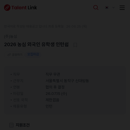
한국어로 작성된 채용공고 입니다.
최종 등록일 : 26.06.25 (목)
(주)농심
2026 농심 외국인 유학생 인턴쉽
모집마감
공유하기
직무
직무 무관
근무지
서울특별시 동작구 신대방동
연봉
협의 후 결정
마감일
26.07.15 (수)
선호 국적
제한없음
채용유형
인턴
지원조건