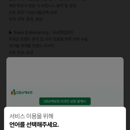
해외 파트너 방문 시 비즈니스 통역 및 응대
선호 전공: 이공/식품공학/상경
우대 국적: 중국, 유럽
▶ Sales & Marketing / 국내영업관리
외국인 트렌드 분석 및 국내 점포별 판매 전략 수립
국가별·세대별 트렌드 리서치
선호 전공: 상경
우대 국적: 중국
▶ Sales & Marketing / 해외영업관리
시장 환경 분석 및 유통망 조사 서포트
현지 시장 다각화를 위한 영업/마케팅 아이디어 제안
선호 전공: 무관
우대 국적: 인도, 베트남, 인도네시아, 태국, 멕시코, 러시아
▶ Sales & Marketing / 디지털마케팅
서비스 이용을 위해
글로벌 콘텐츠 모니터링 및 콘텐츠 아이디어 및 제작 방향 제안
언어를 선택해주세요.
법인/주요 거래선 국가들의 SNS 채널 분석