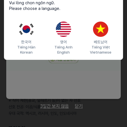
선호 전공: 상경
Vui lòng chọn ngôn ngữ.
Please choose a language.
우대 국적: 미국
▶ R&D / 식품안전
글로벌 식품 규정 및 수출국별 기준/규격 모니터링
수출 제품의 식품 안전 리스크 사전 예방 및 리서치
한국어
영어
베트남어
Tiếng Hàn
Tiếng Anh
Tiếng Việt
선호 전공: 이공/식품공학
Korean
English
Vietnamese
우대 국적: 태국
▶ R&D / 연구개발
해외 유통채널 및 SNS 모니터링을 통한 소비자 인사이트 분석
글로벌 식문화 트렌드 조사 및 스프 제품 개발 서포트
신제품 개발을 위한 관능평가 및 리서치 실무 참여
※ 매운맛 섭취가 가능하며 식이 제한이 없는 자 선호
※ 식이 제한(종교, 알레르기 등)이 없는 자 선호
3일간 보지 않음
닫기
선호 전공: 이공/식품공학
우대 국적: 멕시코, 러시아, 인도, 인도네시아