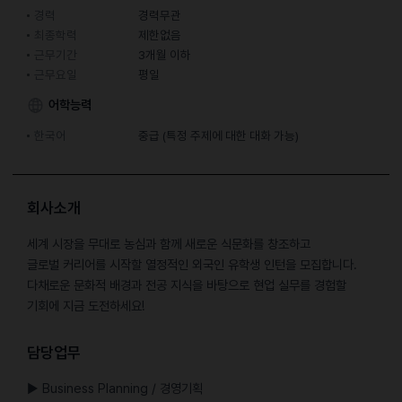
경력
경력무관
최종학력
제한없음
근무기간
3개월 이하
근무요일
평일
어학능력
한국어
중급 (특정 주제에 대한 대화 가능)
회사소개
세계 시장을 무대로 농심과 함께 새로운 식문화를 창조하고
글로벌 커리어를 시작할 열정적인 외국인 유학생 인턴을 모집합니다.
다채로운 문화적 배경과 전공 지식을 바탕으로 현업 실무를 경험할
기회에 지금 도전하세요!
담당업무
▶ Business Planning / 경영기획