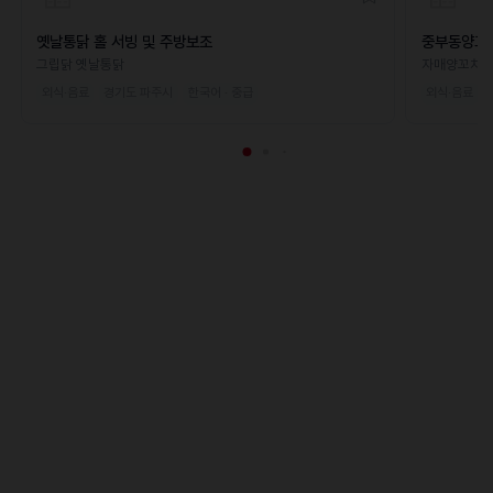
옛날통닭 홀 서빙 및 주방보조
중부동양꼬
그립닭 옛날통닭
자매양꼬치
외식·음료
경기도 파주시
한국어 · 중급
외식·음료