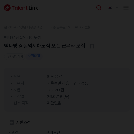
한국어로 작성된 채용공고 입니다.
최종 등록일 : 26.06.29 (월)
빽다방 잠실역지하도점
빽다방 잠실역지하도점 오픈 근무자 모집
모집마감
공유하기
직무
외식·음료
근무지
서울특별시 송파구 문정동
시급
10,320 원
마감일
26.07.18 (토)
선호 국적
제한없음
지원조건
경력
경력무관