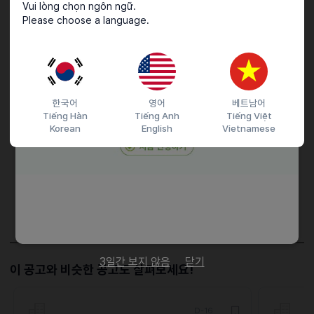
Vui lòng chọn ngôn ngữ.
근로조건
Please choose a language.
월~금(첫반째,세번째 월요일은 상가 휴무로 화~금 근무)
접수기간 및 방법
한국어
영어
베트남어
Tiếng Hàn
Tiếng Anh
Tiếng Việt
마감일
26.07.18 (토)
Korean
English
Vietnamese
지원 방법
간편 입사 지원
문자지원
이력서조건
담당자 정보
이메일
gemlist@naver.com
전화번호
01087078780
3일간 보지 않음
닫기
이 공고와 비슷한 공고도 살펴보세요!
D-16